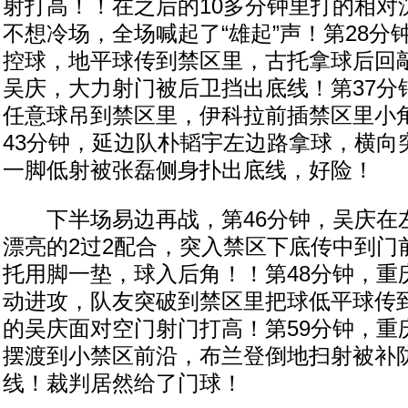
射打高！！在之后的10多分钟里打的相对
不想冷场，全场喊起了“雄起”声！第28分
控球，地平球传到禁区里，古托拿球后回
吴庆，大力射门被后卫挡出底线！第37分
任意球吊到禁区里，伊科拉前插禁区里小
43分钟，延边队朴韬宇左边路拿球，横向
一脚低射被张磊侧身扑出底线，好险！
下半场易边再战，第46分钟，吴庆在
漂亮的2过2配合，突入禁区下底传中到门
托用脚一垫，球入后角！！第48分钟，重
动进攻，队友突破到禁区里把球低平球传
的吴庆面对空门射门打高！第59分钟，重
摆渡到小禁区前沿，布兰登倒地扫射被补
线！裁判居然给了门球！