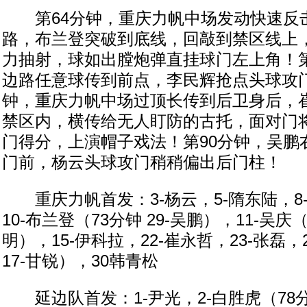
第64分钟，重庆力帆中场发动快速反
路，布兰登突破到底线，回敲到禁区线上
力抽射，球如出膛炮弹直挂球门左上角！第
边路任意球传到前点，李民辉抢点头球攻门
钟，重庆力帆中场过顶长传到后卫身后，
禁区内，横传给无人盯防的古托，面对门
门得分，上演帽子戏法！第90分钟，吴鹏
门前，杨云头球攻门稍稍偏出后门柱！
重庆力帆首发：3-杨云，5-隋东陆，8-
10-布兰登（73分钟 29-吴鹏），11-吴庆（
明），15-伊科拉，22-崔永哲，23-张磊，
17-甘锐），30韩青松
延边队首发：1-尹光，2-白胜虎（78分