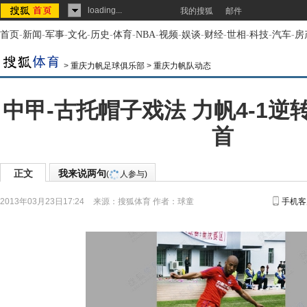
loading...
我的搜狐
邮件
首页
-
新闻
-
军事
-
文化
-
历史
-
体育
-
NBA
-
视频
-
娱谈
-
财经
-
世相
-
科技
-
汽车
-
房
>
重庆力帆足球俱乐部
>
重庆力帆队动态
中甲-古托帽子戏法 力帆4-1
首
正文
我来说两句
(
人参与)
2013年03月23日17:24
来源：
搜狐体育
作者：球童
手机客