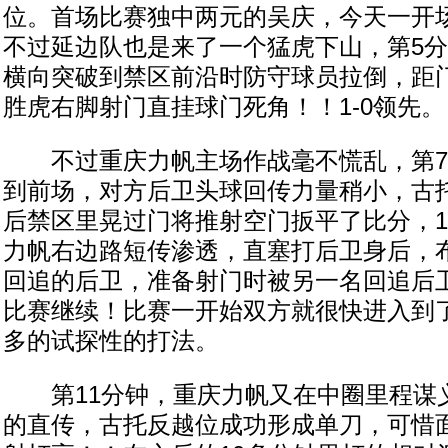
位。首场比赛独中两元的吴庆，今天一开
不过延边队也是来了一个猛虎下山，第5
横向突破到禁区前沿时防守球员拉倒，距门
胜虎右脚射门直挂球门死角！！1-0领先。
不过重庆力帆主场作战毫不慌乱，第7
到前场，对方后卫头球回传力量稍小，古
后禁区里晃过门将推射空门扳平了比分，1
力帆右边路短传渗透，直塞打后卫身后，
回追的后卫，准备射门时被另一名回追后
比赛继续！比赛一开始双方就很快进入到
多的试探性的打法。
第11分钟，重庆力帆又在中圈里程谋
的直传，古托反越位成功形成单刀，可惜