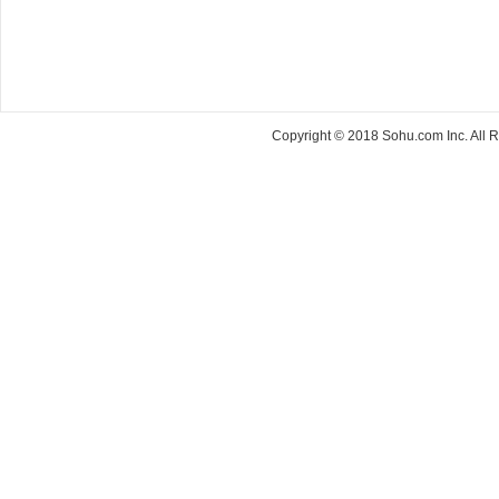
Copyright © 2018 Sohu.com Inc. Al