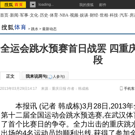
loading...
我的搜狐
邮件
首页
-
新闻
-
军事
-
文化
-
历史
-
体育
-
NBA
-
视频
-
娱谈
-
财经
-
世相
-
科技
-
汽车
-
房
>
跳水
>
最新动态
全运会跳水预赛首日战罢 四重
段
正文
我来说两句
(
人参与)
2013年03月29日14:17
来源：
重庆日报
作者：韩成栋
手机客
本报讯 (记者 韩成栋)3月28日,201
第十二届全国运动会跳水预选赛,在武汉体
了首个比赛日的争夺。全力出击的重庆跳水
出场的4名运动员均顺利出线,获得了参加