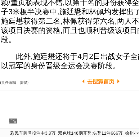
颖/董贞杨表现不错,以第十名的身份获得全
子3米板半决赛中,施廷懋和林佩均发挥出
施廷懋获得第二名,林佩获得第六名,两人
该项目决赛的资格,而且也顺利晋级该项目
段。
此外,施廷懋还将于4月2日出战女子全
以冠军的身份晋级全运会决赛阶段。
(责任编辑：贺俣)
广告
彩民车牌号投注中3.9万
双色球148期开奖:头奖11注666万
徐州小