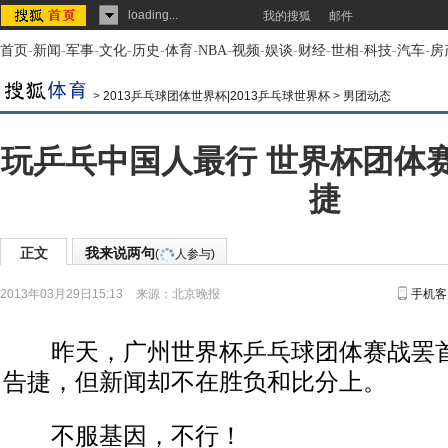
loading...
我的搜狐
邮件
首页
-
新闻
-
军事
-
文化
-
历史
-
体育
-
NBA
-
视频
-
娱谈
-
财经
-
世相
-
科技
-
汽车
-
房
>
2013乒乓球团体世界杯|2013乒乓球世界杯
>
男团动态
玩乒乓中国人最行 世界杯团体
捷
正文
我来说两句
(
人参与)
2013年03月29日15:13
来源：
北京晚报
手机客
昨天，广州世界杯乒乓球团体赛战罢首
告捷，但新闻却不在胜负和比分上。
不服基因，不行！