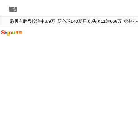
广告
彩民车牌号投注中3.9万
双色球148期开奖:头奖11注666万
徐州小