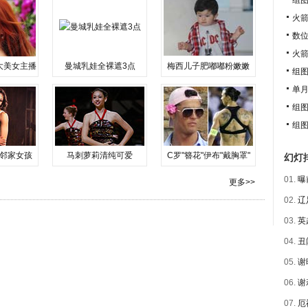
组
火箭
数位
火箭
大美女主播
曼城乳娃全裸遮3点
梅西儿子肥嘟嘟粉嫩嫩
组
单月
组
组
邻家女孩
马刺萝莉清纯可爱
C罗"簪花"伊布"戴胸罩"
幻灯
01.
曝
更多>>
02.
辽
03.
英
04.
丑
05.
谢
06.
谢
07.
厄