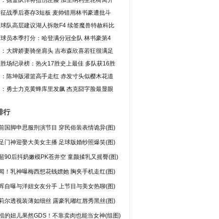
图：掘金队悍将扭伤左膝 加里纳利坐轮椅离开
征战季后赛存3短板 麦帅错用林书豪遭批斗
球队高层建议湖人拆散F4 续签魔兽特赦科比
球员本季打分：哈登满分冠全队 林书豪第4
图：大牌娇妻骑坐肩头 吉布森欣喜若狂很满足
胜场纪录榜：热火17胜史上最佳 多队获16胜
图：陈坤版灌篮高手走红 赤发寸头似樱木花道
图：勇士力克黄蜂库里发飙 杰克囧字脸最显眼
排行
前国脚申思服刑演节目 穿民俗装表情诡异(图)
足门神迎娶大美女主播 足球版婚纱照爆笑(图)
超90后抖奶嫩模PK苍井空 童颜揉乳又摇臀(图)
闻！乳神曝梅西想花钱嫖她 胸夹手机走红(图)
晖自曝与洋妞女友分手 上节目与美女热聊(图)
莉尔透视装薄如细丝 露豪乳嘟红唇秀黑丝(图)
祖的妞儿果然GDS！不靠卖肉也能当女神(组图)