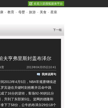
欢迎入驻搜狐媒体平台
康
-
教育
-
母婴
-
旅游
-
美食
-
星座
下一组
前夫亨弗里斯封盖布泽尔
体育
2013年04月05日10:41
我来说两句
013年4月5日，NBA常规赛继续进
豆罗宾逊在关键时刻抢断并且命中跳
成了16分的逆转，客场92-90的比分
网，升到了东部第5位。篮网的德隆和
拿下了58分，公牛的布泽尔29分18个