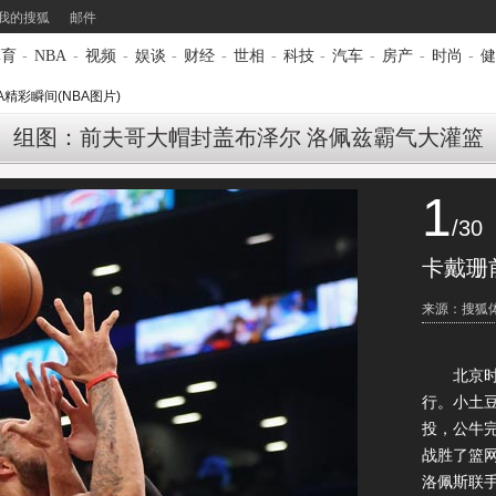
我的搜狐
邮件
体育
-
NBA
-
视频
-
娱谈
-
财经
-
世相
-
科技
-
汽车
-
房产
-
时尚
-
健
A精彩瞬间(NBA图片)
组图：前夫哥大帽封盖布泽尔 洛佩兹霸气大灌篮
1
/30
卡戴珊
来源：搜狐
北京时间2
行。小土
投，公牛完
战胜了篮
洛佩斯联手