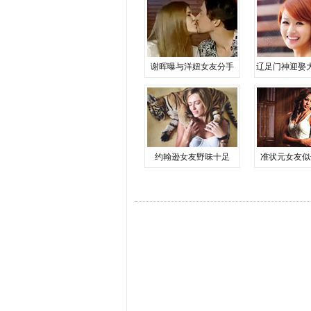
谢晖曝与洋妞女友分手
辽足门神迎娶
约翰逊女友野味十足
准状元女友似