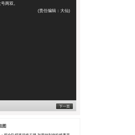
大号两双。
(责任编辑：大仙)
下一页
组图