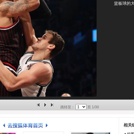
篮板球的
跳转至：
页
1/30
相关