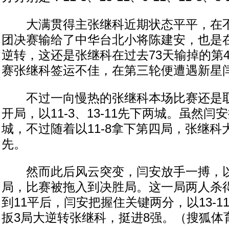
大满贯得主张继科近期状态平平，在不
团决赛输给了中华台北小将陈建安，也是
逆转，这还是张继科在过去73天输掉的第
赛张继科签运不佳，在第三轮便遭遇新星
不过一向慢热的张继科本场比赛还是取
开局，以11-3、13-11先下两城。虽然闫安
城，不过随着以11-8拿下第四局，张继科大
先。
然而此后风云突变，闫安放手一搏，以11
局，比赛被拖入到决胜局。这一局两人杀
到11平后，闫安把握住关键两分，以13-
扳3局大逆转张继科，挺进8强。（搜狐体