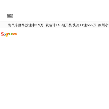
广告
彩民车牌号投注中3.9万
双色球148期开奖:头奖11注666万
徐州小