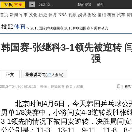
loading...
我的搜狐
邮件
首页
-
新闻
-
军事
-
文化
-
历史
-
体育
-
NBA
-
视频
-
娱谈
-
财经
-
世相
-
科技
-
汽车
-
房
>
2013国际乒联巡回赛|2013乒联巡回赛
>
男乒动态
韩国赛-张继科3-1领先被逆转 闫
强
正文
我来说两句
(
人参与)
2013年04月06日16:15
来源：
搜狐体育
作者：程田
手机客
北京时间4月6日，今天韩国乒乓球公
男单1/8决赛中，小将闫安4-3逆转战胜
3-1领先的情况下被闫安逆转，决胜局闫安1
分分别是：11-3、13-11、9-11、11-8、8-1