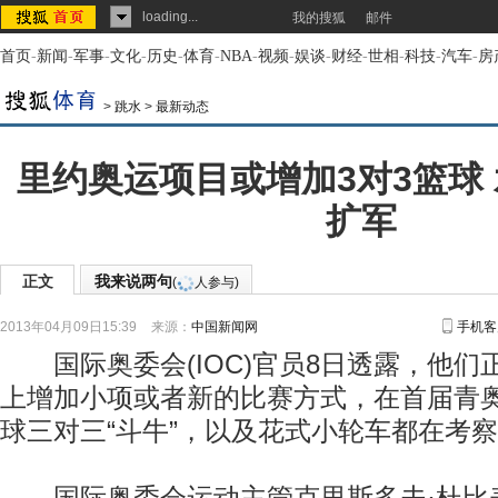
loading...
我的搜狐
邮件
首页
-
新闻
-
军事
-
文化
-
历史
-
体育
-
NBA
-
视频
-
娱谈
-
财经
-
世相
-
科技
-
汽车
-
房
>
跳水
>
最新动态
里约奥运项目或增加3对3篮球
扩军
正文
我来说两句
(
人参与)
2013年04月09日15:39
来源：
中国新闻网
手机客
国际奥委会(IOC)官员8日透露，他们
上增加小项或者新的比赛方式，在首届青
球三对三“斗牛”，以及花式小轮车都在考