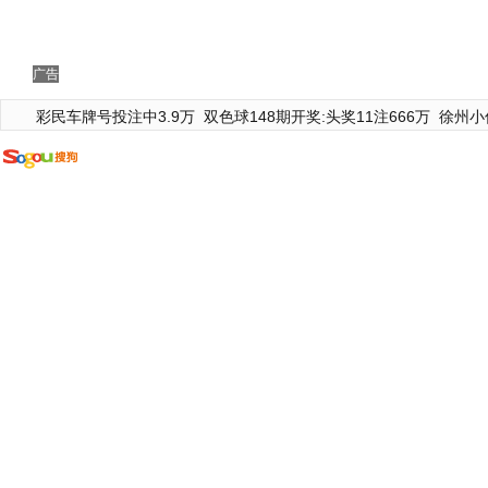
广告
彩民车牌号投注中3.9万
双色球148期开奖:头奖11注666万
徐州小