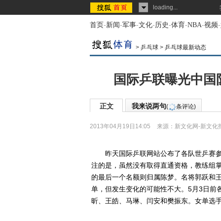
loading...
首页
-
新闻
-
军事
-
文化
-
历史
-
体育
-
NBA
-
视频
-
>
乒乓球
>
乒乓球最新动态
国际乒联曝光中国队
正文
我来说两句
(
条评论)
2013年04月19日14:05
来源：
新文化网-新文化
昨天国际乒联网站公布了各队世乒赛参赛
注的是，虽然没有取得直通资格，教练组掌
的最后一个名额则归属陈梦。名将郭跃和
单，但发生变化的可能性不大。5月3日前
昕、王皓、马琳、闫安和樊振东。女单选