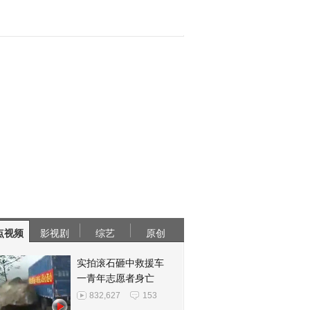
点视频
影视剧
综艺
原创
实拍滚石砸中救援车
一青年志愿者身亡
832,627
153