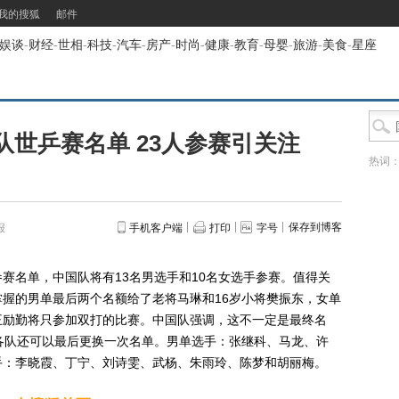
我的搜狐
邮件
娱谈
-
财经
-
世相
-
科技
-
汽车
-
房产
-
时尚
-
健康
-
教育
-
母婴
-
旅游
-
美食
-
星座
世乒赛名单 23人参赛引关注
热词
保存到博客
报
手机客户端
打印
字号
名单，中国队将有13名男选手和10名女选手参赛。值得关
握的男单最后两个名额给了老将马琳和16岁小将樊振东，女单
王励勤将只参加双打的比赛。中国队强调，这不一定是最终名
各队还可以最后更换一次名单。男单选手：张继科、马龙、许
手：李晓霞、丁宁、刘诗雯、武杨、朱雨玲、陈梦和胡丽梅。