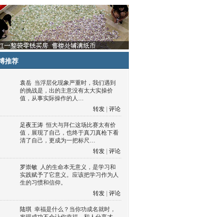
博推荐
袁岳
当浮层化现象严重时，我们遇到
的挑战是，出的主意没有太大实操价
值，从事实际操作的人…
转发
|
评论
足夜王涛
恒大与拜仁这场比赛太有价
值，展现了自己，也终于真刀真枪下看
清了自己，更成为一把标尺…
转发
|
评论
罗崇敏
人的生命本无意义，是学习和
实践赋予了它意义。应该把学习作为人
生的习惯和信仰。
转发
|
评论
陆琪
幸福是什么？当你功成名就时，