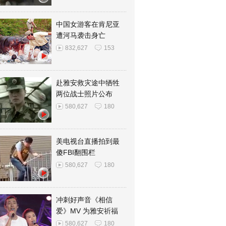
中国女游客在肯尼亚
遭河马袭击身亡
832,627
153
赴雅安救灾途中牺牲
两位战士照片公布
580,627
180
美电视台直播拍到最
傻FBI翻围栏
580,627
180
冲刺好声音《相信
爱》MV 为雅安祈福
580,627
180