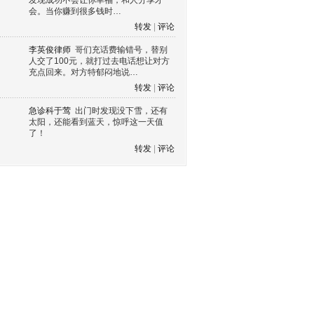
发现成功不会让你幸福，和人分享才
会。当你赚到很多钱时…
转发
|
评论
李英俊律师
哥们充话费输错号，替别
人交了100元，就打过去电话想让对方
充点回来。对方特郁闷地说…
转发
|
评论
急诊科于莺
出门时发现没下雪，还有
太阳，还能看到蓝天，惊呼这一天值
了！
转发
|
评论