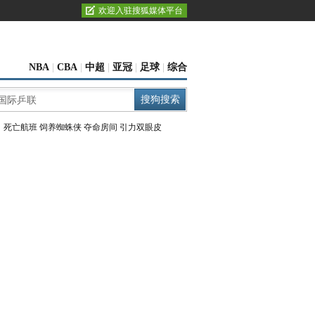
欢迎入驻搜狐媒体平台
NBA
|
CBA
|
中超
|
亚冠
|
足球
|
综合
：
死亡航班
饲养蜘蛛侠
夺命房间
引力双眼皮