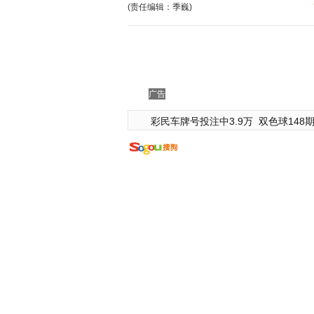
(责任编辑：季巍)
广告
彩民车牌号投注中3.9万
双色球148期