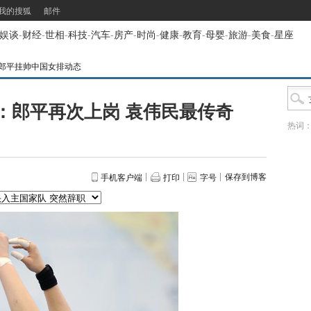
我的搜狐
邮件
娱谈
-
财经
-
世相
-
科技
-
汽车
-
房产
-
时尚
-
健康
-
教育
-
母婴
-
旅游
-
美食
-
星座
郎平挂帅中国女排动态
：郎平再次上岗 袁伟民最传奇
热词
保存到博客
手机客户端
打印
字号