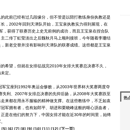
的此前已经有过几段缘分，但不管是以陪打教练身份执教还是
长，2002年回到天津队开始，王宝泉执教实力得到展现，在
冠军，获得了联赛历史上史无前例的成功，而且王宝泉在捏合队
，主二传丁虹莹淡出之后魏秋月马上顺利接班，今年随着李珊结
是，新老交替并没有影响到天津队的联赛成绩。这些都是王宝泉
希望，但就在女排征战完2010年女排大奖赛总决赛不久，
仍未定。
宝座到1992年奥运会惨败，从2003年世界杯大奖赛两度夺
赛失利、2007年女排总决赛的先抑后扬，从2008年大奖赛跌至
热
路走来都在用永不服输的精神做支撑。在这些教练中，不乏如袁
赛冠军拥有者，也有如郎平、胡进和栗晓峰这般的呕心沥血者，
正是在他们的努力下，中国女排才能在近30年的时间里，始终
军。
] [
5
] [
6
] [
7
] [
8
] [
9
] [
10
] [11] [
12
] [
下一页
]