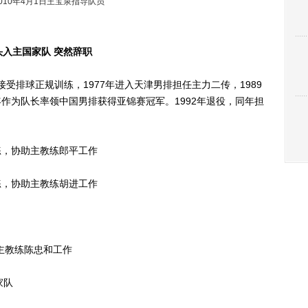
010年4月1日王宝泉指导队员
教头入主国家队 突然辞职
受排球正规训练，1977年进入天津男排担任主力二传，1989
0年作为队长率领中国男排获得亚锦赛冠军。1992年退役，同年担
练，协助主教练郎平工作
练，协助主教练胡进工作
主教练陈忠和工作
家队