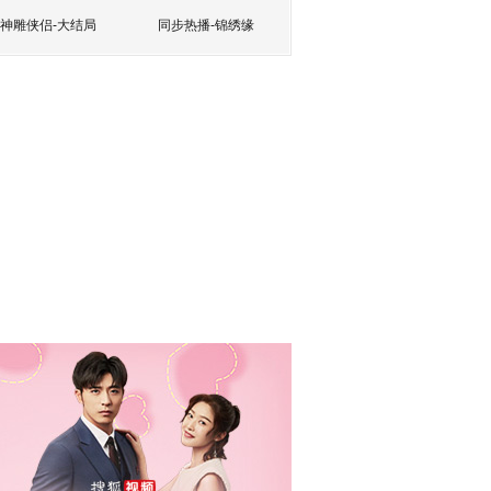
神雕侠侣-大结局
同步热播-锦绣缘