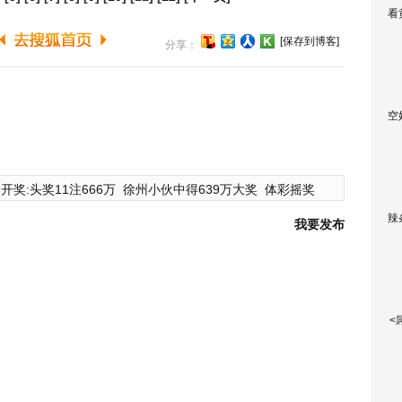
看
[保存到博客]
分享：
空
开奖:头奖11注666万
徐州小伙中得639万大奖
体彩摇奖
辣
我要发布
<