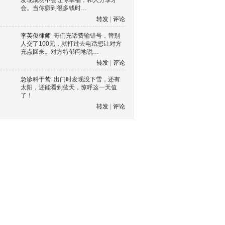
发现成功不会让你幸福，和人分享才
会。当你赚到很多钱时…
转发
|
评论
李英俊律师
哥们充话费输错号，替别
人交了100元，就打过去电话想让对方
充点回来。对方特郁闷地说…
转发
|
评论
急诊科于莺
出门时发现没下雪，还有
太阳，还能看到蓝天，惊呼这一天值
了！
转发
|
评论