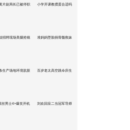
黄片副局长已被停职
小学开课教掼蛋合适吗
姐招聘现场美腿抢镜
准妈妈堕胎捐骨髓救妹
条生产场地环境肮脏
百岁老太高空跳伞庆生
屌丝男士4>爆笑开机
刘欢回应二当冠军导师