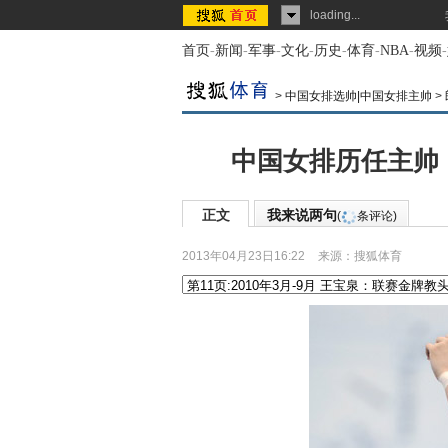
loading...
首页
-
新闻
-
军事
-
文化
-
历史
-
体育
-
NBA
-
视频
-
>
中国女排选帅|中国女排主帅
>
中国女排历任主帅
正文
我来说两句
(
条评论)
2013年04月23日16:22
来源：
搜狐体育