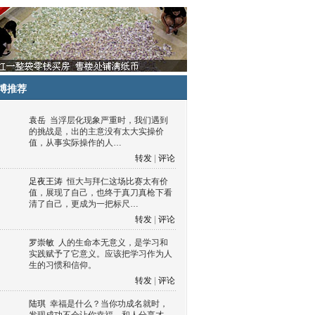
博推荐
袁岳
当浮层化现象严重时，我们遇到
的挑战是，出的主意没有太大实操价
值，从事实际操作的人…
转发
|
评论
足夜王涛
恒大与拜仁这场比赛太有价
值，展现了自己，也终于真刀真枪下看
清了自己，更成为一把标尺…
转发
|
评论
罗崇敏
人的生命本无意义，是学习和
实践赋予了它意义。应该把学习作为人
生的习惯和信仰。
转发
|
评论
陆琪
幸福是什么？当你功成名就时，