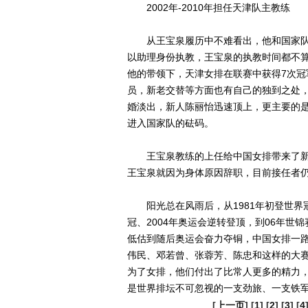
2002年-2010年担任天津队主教练
从王宝泉履历中不难看出，他和国家队
以助理身份执教，王宝泉的执教时间都不算
他的带领下，天津女排在联赛中获得7次
员，新老交替等方面也有自己的独到之处
婚淡出，新人陈丽怡迅速顶上，更主要的
进入国家队的砝码。
王宝泉教练的上任给中国女排带来了新的
王宝泉就因为身体原因辞职，目前接任者
阳光总在风雨后，从1981年初登世界冠军
冠、2004年奥运会逆转登顶，到06年世锦
低估到随后奥运会奋力夺铜，中国女排一
伟民、邓若曾、张蓉芳、陈忠和这样的大
为了女排，他们付出了比常人更多的精力，
是世界排坛不可忽视的一支劲旅、一支铁
[
上一页
] [
1
] [
2
] [
3
] [
4