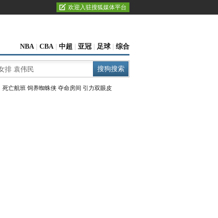
欢迎入驻搜狐媒体平台
NBA
|
CBA
|
中超
|
亚冠
|
足球
|
综合
：
死亡航班
饲养蜘蛛侠
夺命房间
引力双眼皮