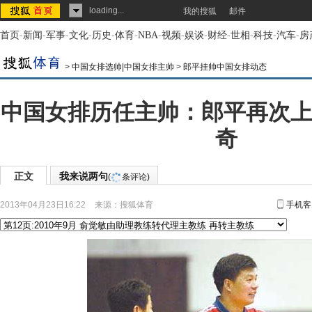
loading...
我的搜狐
邮件
首页
-
新闻
-
军事
-
文化
-
历史
-
体育
-
NBA
-
视频
-
娱谈
-
财经
-
世相
-
科技
-
汽车
-
房
>
中国女排选帅|中国女排主帅
>
郎平挂帅中国女排动态
中国女排历任主帅：郎平再次上
奇
正文
我来说两句
(
条评论)
2013年04月23日16:22
来源：
搜狐体育
手机客