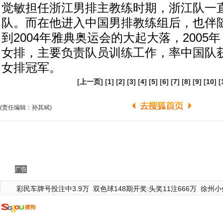
觉敏担任浙江男排主教练时期，浙江队一
队。而在他进入中国男排教练组后，也伴
到2004年雅典奥运会的大起大落，2005
女排，主要负责队员训练工作，率中国队
女排冠军。
[
上一页
] [
1
] [
2
] [
3
] [
4
] [
5
] [
6
] [
7
] [
8
] [
9
] [
10
] [
(责任编辑：孙其斌)
广告
彩民车牌号投注中3.9万
双色球148期开奖:头奖11注666万
徐州小