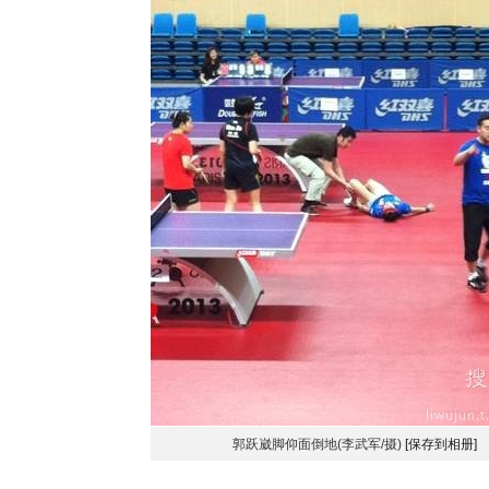
郭跃崴脚仰面倒地(李武军/摄)
[保存到相册]