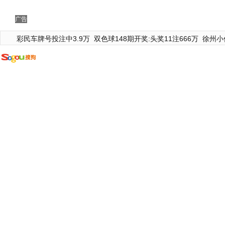
广告
彩民车牌号投注中3.9万
双色球148期开奖:头奖11注666万
徐州小