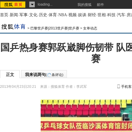
loading...
我的搜狐
邮件
首页
-
新闻
-
军事
-
文化
-
历史
-
体育
-
NBA
-
视频
-
娱谈
-
财经
-
世相
-
科技
-
汽车
-
房
>
巴黎世乒赛|2013世乒赛|世乒赛
>
女单动态
国乒热身赛郭跃崴脚伤韧带 队
赛
正文
我来说两句
(
条评论)
2013年04月23日20:21
来源：
搜狐体育
作者：李武军
手机客