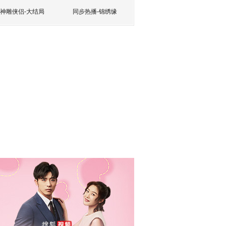
神雕侠侣-大结局
同步热播-锦绣缘