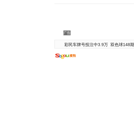
广告
彩民车牌号投注中3.9万
双色球148期