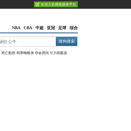
欢迎入驻搜狐媒体平台
NBA
|
CBA
|
中超
|
亚冠
|
足球
|
综合
：
死亡航班
饲养蜘蛛侠
夺命房间
引力双眼皮