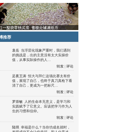
博推荐
袁岳
当浮层化现象严重时，我们遇到
的挑战是，出的主意没有太大实操价
值，从事实际操作的人…
转发
|
评论
足夜王涛
恒大与拜仁这场比赛太有价
值，展现了自己，也终于真刀真枪下看
清了自己，更成为一把标尺…
转发
|
评论
罗崇敏
人的生命本无意义，是学习和
实践赋予了它意义。应该把学习作为人
生的习惯和信仰。
转发
|
评论
陆琪
幸福是什么？当你功成名就时，