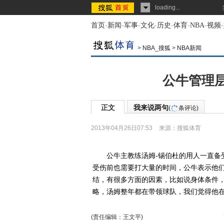
loading...
首页
-
新闻
-
军事
-
文化
-
历史
-
体育
-
NBA
-
视频
-
>
NBA_搜狐
>
NBA新闻
公牛管理
正文
我来说两句
(
条评论)
2013年04月26日07:53
来源：
搜狐体育
公牛主教练汤姆-锡伯杜的用人一直备受
受伤前也需要打大量的时间，公牛表示他们
结，有很多方面的因素，比如说身体条件，
略，汤姆整年都在带领球队，我们觉得他在
(责任编辑：王文平)