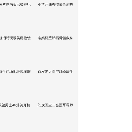
黄片副局长已被停职
小学开课教掼蛋合适吗
姐招聘现场美腿抢镜
准妈妈堕胎捐骨髓救妹
条生产场地环境肮脏
百岁老太高空跳伞庆生
屌丝男士4>爆笑开机
刘欢回应二当冠军导师