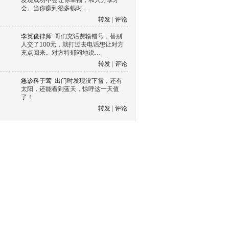
发现成功不会让你幸福，和人分享才
会。当你赚到很多钱时…
转发
|
评论
李英俊律师
哥们充话费输错号，替别
人交了100元，就打过去电话想让对方
充点回来。对方特郁闷地说…
转发
|
评论
急诊科于莺
出门时发现没下雪，还有
太阳，还能看到蓝天，惊呼这一天值
了！
转发
|
评论