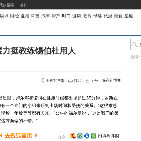
我的搜狐
邮件
娱谈
-
财经
-
世相
-
科技
-
汽车
-
房产
-
时尚
-
健康
-
教育
-
母婴
-
旅游
-
美食
-
星座
层力挺教练锡伯杜用人
热词
保存到博客
手机客户端
打印
字号
质疑，卢尔邓和诺阿在健康时候都出场超过35分钟，罗斯在
有一个专门的小组来研究出场时间和受伤的关系。“这很难总
球龄，年龄等等都有关系。”公牛的福尔曼说，“这是我们的策
这方面做的不错。”
[保存到博客]
分享：