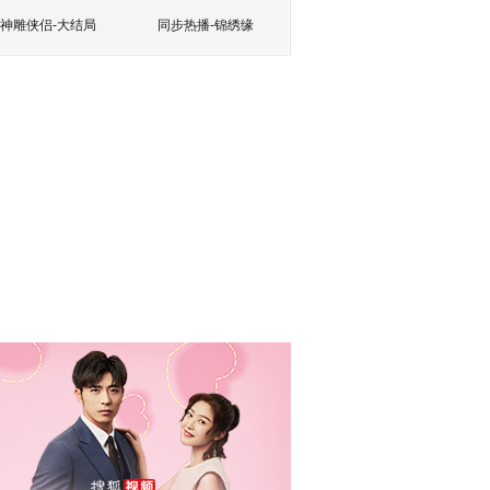
神雕侠侣-大结局
同步热播-锦绣缘