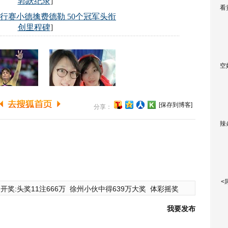
看
空
[保存到博客]
分享：
辣
<
开奖:头奖11注666万
徐州小伙中得639万大奖
体彩摇奖
我要发布