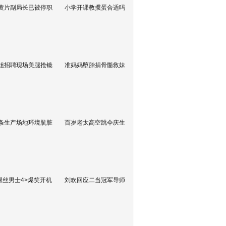
黄片副局长已被停职
小学开课教掼蛋合适吗
姐招聘现场美腿抢镜
准妈妈堕胎捐骨髓救妹
条生产场地环境肮脏
百岁老太高空跳伞庆生
屌丝男士4>爆笑开机
刘欢回应二当冠军导师