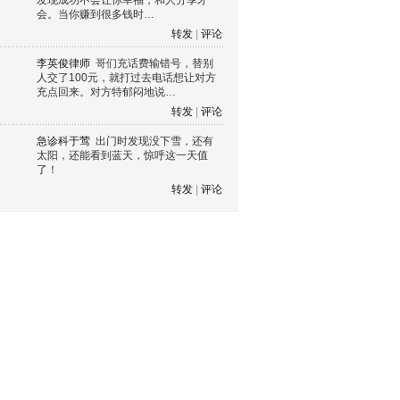
发现成功不会让你幸福，和人分享才
会。当你赚到很多钱时…
转发
|
评论
李英俊律师
哥们充话费输错号，替别
人交了100元，就打过去电话想让对方
充点回来。对方特郁闷地说…
转发
|
评论
急诊科于莺
出门时发现没下雪，还有
太阳，还能看到蓝天，惊呼这一天值
了！
转发
|
评论