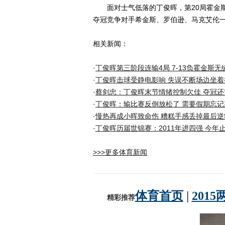
面对士气低落的丁俊晖，第20局霍金斯兵
夺冠竞争对手希金斯、罗伯逊、马克艾伦
相关新闻：
·
丁俊晖第三阶段连输4局 7-13负霍金斯无
·
丁俊晖击球受静电影响 失误不断场边坐着
·
蔡剑忠：丁俊晖末节情绪控制欠佳 夺冠还
·
丁俊晖：输比赛反倒放松了 需要假期忘记
·
慢热再成小晖致命伤 糟糕手感丢掉最后逆
·
丁俊晖历届世锦赛：2011年进四强 今年
>>>更多体育新闻