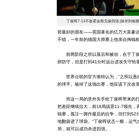
丁俊晖7-13不敌霍金斯无缘四强
[保存到相册
箭最好的朋友——英国著名的亿万大富豪
不错，一年前的德国大师赛上他亲自掏钱
前两阶段之所以落后和被动，在于丁俊
拼防守，但是打到41分时远台进攻失守给霍金
世界台联的官方推特认为，“之所以悬殊
的球手。输掉了这场比赛，他应该下次改变
而这一局的意外失手给丁俊晖带来的打击
把差距继续拉大，前18局战罢11-7领
锦赛，孤注一掷作最后的抗争，但打到52
地翻袋进了球袋。“丁俊晖状态一般，运气也
局，就可以成功杀进四强。