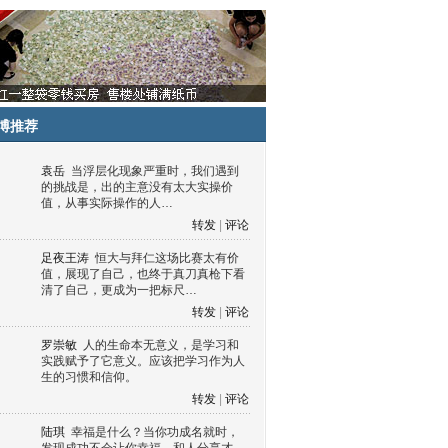
博推荐
袁岳
当浮层化现象严重时，我们遇到
的挑战是，出的主意没有太大实操价
值，从事实际操作的人…
转发
|
评论
足夜王涛
恒大与拜仁这场比赛太有价
值，展现了自己，也终于真刀真枪下看
清了自己，更成为一把标尺…
转发
|
评论
罗崇敏
人的生命本无意义，是学习和
实践赋予了它意义。应该把学习作为人
生的习惯和信仰。
转发
|
评论
陆琪
幸福是什么？当你功成名就时，