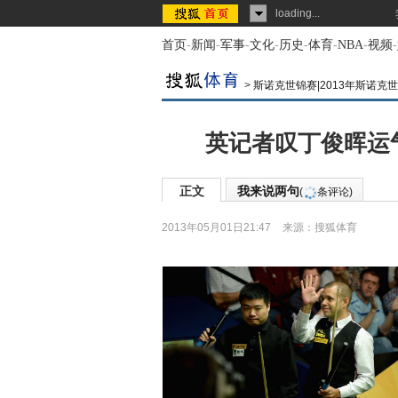
loading...
首页
-
新闻
-
军事
-
文化
-
历史
-
体育
-
NBA
-
视频
-
>
斯诺克世锦赛|2013年斯诺克
英记者叹丁俊晖运
正文
我来说两句
(
条评论)
2013年05月01日21:47
来源：
搜狐体育