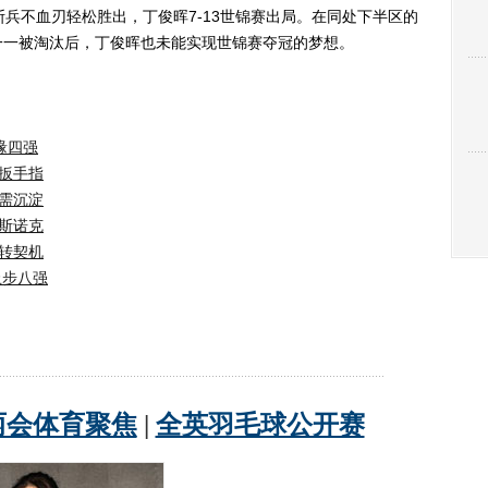
不血刃轻松胜出，丁俊晖7-13世锦赛出局。在同处下半区的
一一被淘汰后，丁俊晖也未能实现世锦赛夺冠的梦想。
缘四强
扳手指
需沉淀
斯诺克
转契机
止步八强