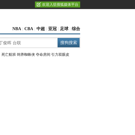
欢迎入驻搜狐媒体平台
NBA
|
CBA
|
中超
|
亚冠
|
足球
|
综合
：
死亡航班
饲养蜘蛛侠
夺命房间
引力双眼皮