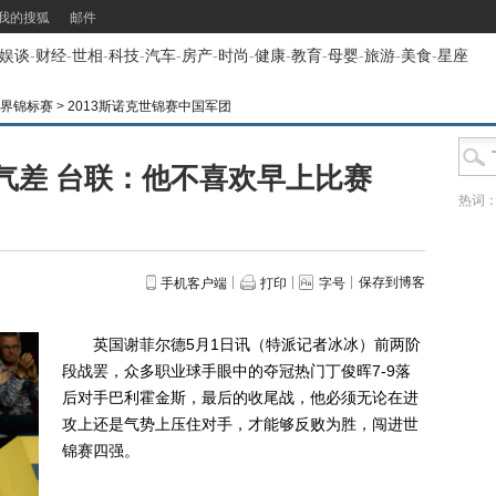
我的搜狐
邮件
娱谈
-
财经
-
世相
-
科技
-
汽车
-
房产
-
时尚
-
健康
-
教育
-
母婴
-
旅游
-
美食
-
星座
世界锦标赛
>
2013斯诺克世锦赛中国军团
气差 台联：他不喜欢早上比赛
热词
保存到博客
手机客户端
打印
字号
英国谢菲尔德5月1日讯（特派记者冰冰）前两阶
段战罢，众多职业球手眼中的夺冠热门丁俊晖7-9落
后对手巴利霍金斯，最后的收尾战，他必须无论在进
攻上还是气势上压住对手，才能够反败为胜，闯进世
锦赛四强。