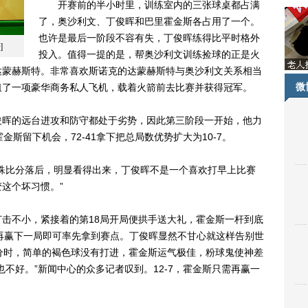
开赛前的半小时里，训练室内的三张球桌都占满
了，奥沙利文、丁俊晖和巴里霍金斯各占用了一个。
也许是最后一阶段不容有失，丁俊晖练得比平时格外
]
投入。值得一提的是，帮奥沙利文训练捡球的正是火
达蒙赫斯特。非常喜欢斯诺克的达蒙赫斯特与奥沙利文关系相当
微
租了一项豪华商务私人飞机，载着火箭前去比赛并获得冠军。
晖的远台进攻和防守都处于劣势，因此第三阶段一开始，他力
斯留下机会，72-41拿下把总局数优势扩大为10-7。
比分落后，明显看得出来，丁俊晖不是一个喜欢打早上比赛
这个坏习惯。”
不小，紧接着的第18局开局便拱手送大礼，霍金斯一杆到底
先，再赢下一局即可率先拿到赛点。丁俊晖显然不甘心就这样告别世
分时，简单的褐色球没有打进，霍金斯运气极佳，粉球鬼使神差
不好。”新闻中心的众多记者叹到。12-7，霍金斯只需再赢一