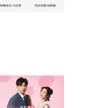
神雕侠侣-大结局
同步热播-锦绣缘