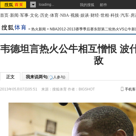
loading...
我的搜狐
邮件
首页
-
新闻
-
军事
-
文化
-
历史
-
体育
-
NBA
-
视频
-
娱谈
-
财经
-
世相
-
科技
-
汽车
-
房
>
热火新闻
>
NBA2012-2013赛季季后赛东部第二轮热火VS公牛新
韦德坦言热火公牛相互憎恨 波
敌
正文
我来说两句
(
人参与)
2013年05月07日05:51
来源：
搜狐体育
作者：BIGSHOT
手机客