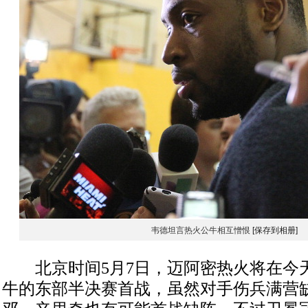
韦德坦言热火公牛相互憎恨
[保存到相册]
北京时间5月7日，迈阿密热火将在今
牛的东部半决赛首战，虽然对手伤兵满营缺