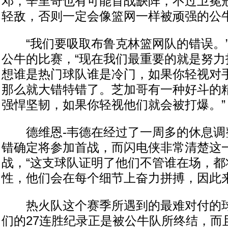
邓，辛里奇也有可能首战缺阵，不过卫冕
轻敌，否则一定会像篮网一样被顽强的公
“我们要吸取布鲁克林篮网队的错误。”
公牛的比赛，“现在我们最重要的就是努力
想谁是热门球队谁是冷门，如果你轻视对
那么就大错特错了。芝加哥有一种好斗的
强悍坚韧，如果你轻视他们就会被打爆。”
德维恩-韦德在经过了一周多的休息调
错确定将参加首战，而闪电侠非常清楚这
战，“这支球队证明了他们不管谁在场，都
性，他们会在每个细节上奋力拼搏，因此来
热火队这个赛季所遇到的最难对付的球
们的27连胜纪录正是被公牛队所终结，而