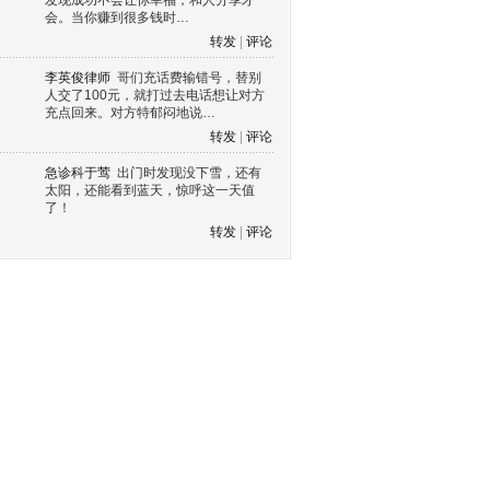
发现成功不会让你幸福，和人分享才
会。当你赚到很多钱时…
转发
|
评论
李英俊律师
哥们充话费输错号，替别
人交了100元，就打过去电话想让对方
充点回来。对方特郁闷地说…
转发
|
评论
急诊科于莺
出门时发现没下雪，还有
太阳，还能看到蓝天，惊呼这一天值
了！
转发
|
评论