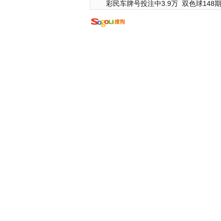
彩民车牌号投注中3.9万
双色球148期