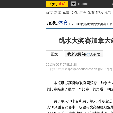
loading...
首页
-
新闻
-
军事
-
文化
-
历史
-
体育
-
NBA
-
视频
-
>
2013国际泳联跳水大奖赛
>
最
跳水大奖赛加拿大
正文
我来说两句
(
人参与)
2013年05月07日13:28
来源：
中国体育在线/sportspress.cn
作者：陈思
本报讯 据国际泳联官网消息，加拿大当地
的比赛结束了最后一个比赛日的角逐，中国
男子单人10米台和男子单人3米板都是
人10米跳台决赛中，杨健与火亮包揽冠亚军