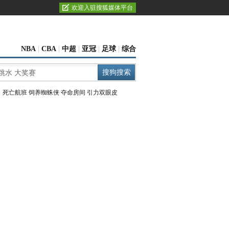
欢迎入驻搜狐媒体平台
NBA
|
CBA
|
中超
|
亚冠
|
足球
|
综合
：
死亡航班
饲养蜘蛛侠
夺命房间
引力双眼皮