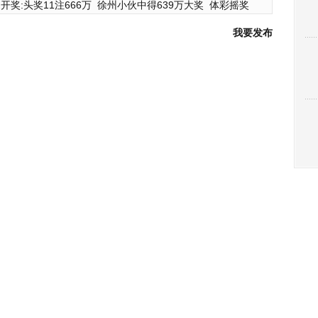
开奖:头奖11注666万
徐州小伙中得639万大奖
体彩摇奖
我要发布