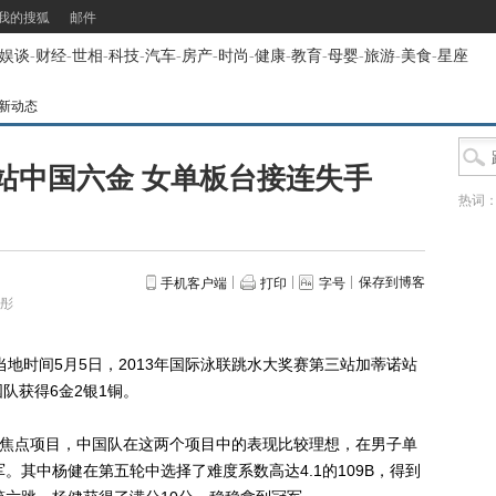
我的搜狐
邮件
娱谈
-
财经
-
世相
-
科技
-
汽车
-
房产
-
时尚
-
健康
-
教育
-
母婴
-
旅游
-
美食
-
星座
新动态
站中国六金 女单板台接连失手
热词
保存到博客
手机客户端
打印
字号
彤
时间5月5日，2013年国际泳联跳水大奖赛第三站加蒂诺站
队获得6金2银1铜。
焦点项目，中国队在这两个项目中的表现比较理想，在男子单
。其中杨健在第五轮中选择了难度系数高达4.1的109B，得到