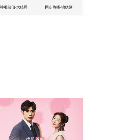
神雕侠侣-大结局
同步热播-锦绣缘