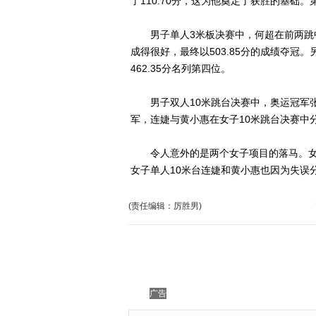
了110.70分，这为他奠定了获胜的基础
男子单人3米板决赛中，何超在前两跳中
成得很好，最终以503.85分的成绩夺
462.35分名列第四位。
男子双人10米跳台决赛中，奥运冠军张雁
军，连婕与黄小惠在女子10米跳台决赛中
令人意外的是两个女子项目的落马。女子
女子单人10米台连婕和黄小惠也因为失误
(责任编辑：厉胜男)
广告