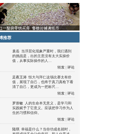
博推荐
袁岳
当浮层化现象严重时，我们遇到
的挑战是，出的主意没有太大实操价
值，从事实际操作的人…
转发
|
评论
足夜王涛
恒大与拜仁这场比赛太有价
值，展现了自己，也终于真刀真枪下看
清了自己，更成为一把标尺…
转发
|
评论
罗崇敏
人的生命本无意义，是学习和
实践赋予了它意义。应该把学习作为人
生的习惯和信仰。
转发
|
评论
陆琪
幸福是什么？当你功成名就时，