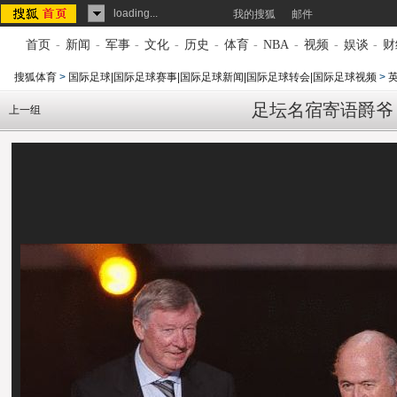
loading...
我的搜狐
邮件
首页
-
新闻
-
军事
-
文化
-
历史
-
体育
-
NBA
-
视频
-
娱谈
-
财
搜狐体育
>
国际足球|国际足球赛事|国际足球新闻|国际足球转会|国际足球视频
>
足坛名宿寄语爵爷 
上一组