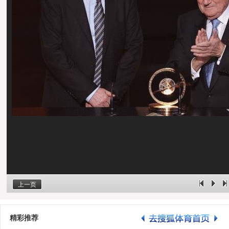
上一页
精彩推荐