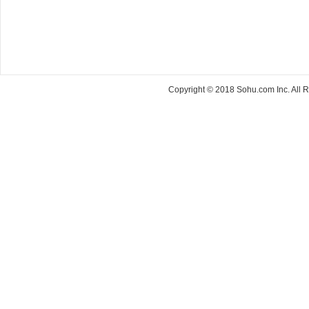
Copyright © 2018 Sohu.com Inc. Al