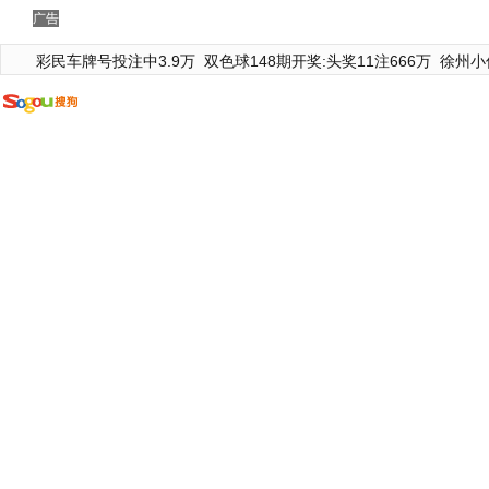
广告
彩民车牌号投注中3.9万
双色球148期开奖:头奖11注666万
徐州小