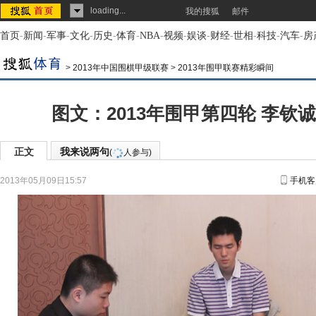
loading...
我的搜狐
邮件
首页
-
新闻
-
军事
-
文化
-
历史
-
体育
-
NBA
-
视频
-
娱谈
-
财经
-
世相
-
科技
-
汽车
-
房
>
2013年中国围棋甲级联赛
>
2013年围甲联赛精彩瞬间
图文：2013年围甲第四轮 李钦
正文
我来说两句
(
人参与)
2013年05月09日15:57
手机客