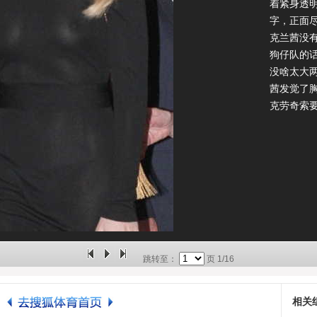
着紧身透
字，正面
克兰茜没有
狗仔队的
没啥太大
茜发觉了
克劳奇索
跳转至：
页
1/16
相关