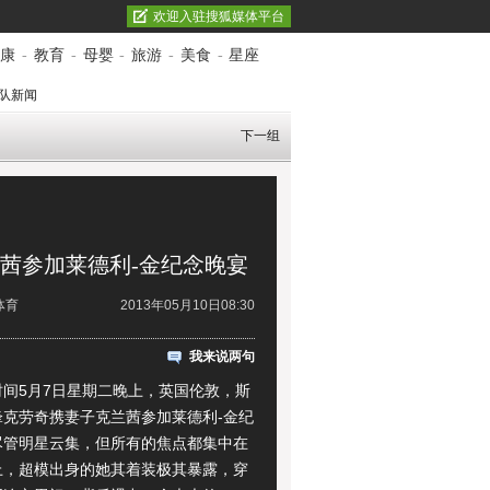
欢迎入驻搜狐媒体平台
康
-
教育
-
母婴
-
旅游
-
美食
-
星座
队新闻
下一组
克兰茜参加莱德利-金纪念晚宴
体育
2013年05月10日08:30
我来说两句
5月7日星期二晚上，英国伦敦，斯
锋克劳奇携妻子克兰茜参加莱德利-金纪
尽管明星云集，但所有的焦点都集中在
上，超模出身的她其着装极其暴露，穿