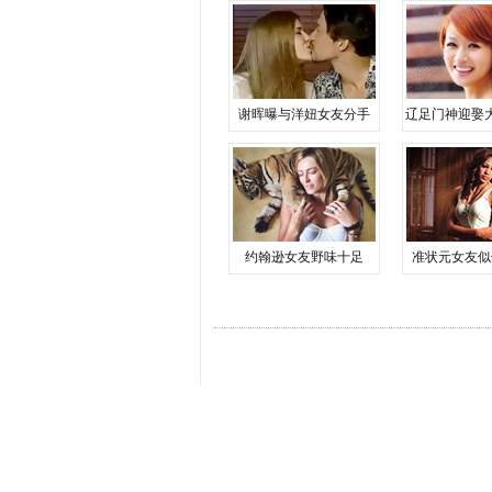
谢晖曝与洋妞女友分手
辽足门神迎娶
约翰逊女友野味十足
准状元女友似