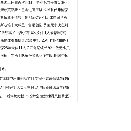
新帅上任后首次亮相 一路小跑面带微笑(图)
体聚焦莫耶斯：已走进高压锅 难以取代弗格森
斯执教十猜想：鲁尼留C罗不回 弗爵回马枪
耶斯栽培十大球星：鲁尼领衔 费莱尼李铁在列
80天!弗爵在=切尔西18次换帅 1人最悲剧(图)
森退休引商机 纪念款手机+26年T恤亮相(图)
森26年最佳11人:C罗鲁尼领衔 92一代无小贝
挨枪！签枪手队长坐等离职 8年铁律4帅中招
排行
前国脚申思服刑演节目 穿民俗装表情诡异(图)
足门神迎娶大美女主播 足球版婚纱照爆笑(图)
超90后抖奶嫩模PK苍井空 童颜揉乳又摇臀(图)
闻！乳神曝梅西想花钱嫖她 胸夹手机走红(图)
晖自曝与洋妞女友分手 上节目与美女热聊(图)
莉尔透视装薄如细丝 露豪乳嘟红唇秀黑丝(图)