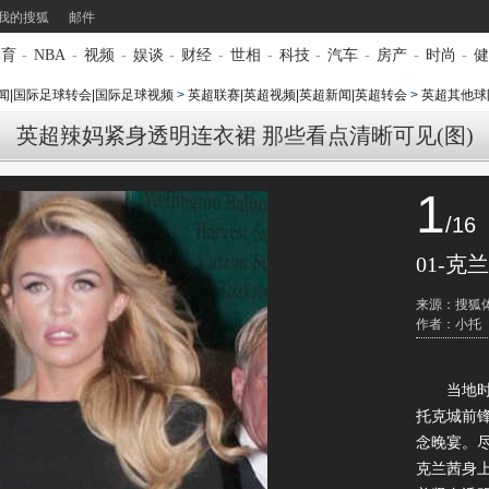
我的搜狐
邮件
体育
-
NBA
-
视频
-
娱谈
-
财经
-
世相
-
科技
-
汽车
-
房产
-
时尚
-
健
闻|国际足球转会|国际足球视频
>
英超联赛|英超视频|英超新闻|英超转会
>
英超其他球
英超辣妈紧身透明连衣裙 那些看点清晰可见(图)
1
/16
01-
来源：搜狐
作者：小托
当地时间
托克城前
念晚宴。
克兰茜身