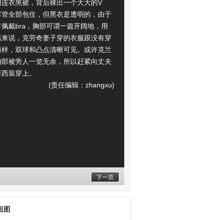
明连衣黑裙，背后裸出一个大大的V
尽管全部包住，但黑衣是透明的，由于
佩戴bra，胸部可谓一篇开阔地，用
话来说，克劳奇妻子穿的衣服跟没有穿
两样，双球和凸点清晰可见。或许克兰
胸部被旁人一览无余，所以赶紧向丈夫
要西装穿上。
(责任编辑：zhangxu)
下一页
组图