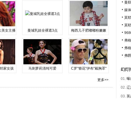
曼联
媒
莫耶
莫
大美女主播
曼城乳娃全裸遮3点
梅西儿子肥嘟嘟粉嫩嫩
96
弗格
弗格
弗爵
邻家女孩
马刺萝莉清纯可爱
C罗"簪花"伊布"戴胸罩"
幻灯
01.
曝
更多>>
02.
辽
03.
英
04.
丑
05.
谢
06.
谢