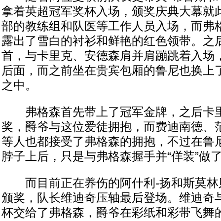
拿着英超冠军奖杯入场，颁奖庆典大幕就
部的教练组和队医等工作人员入场，而弗
露出了雪白的衬衫和鲜艳的红色领带。之
首，与卡里克、安德森肩并肩蹦跳着入场
后面，而之前坐在贵宾包厢的鲁尼也换上
之中。
弗格森首先带上了冠军金牌，之后卡里
奖，爵爷与这位爱徒拥抱，而费迪南德、
等人也都接受了弗格森的拥抱，不过在鲁
脖子上后，只是与弗格森握手并“佯装”做
而目前正在养伤的阿什利-扬和斯莫林
颁奖，队长维迪奇压轴最后登场。维迪奇
杯交给了弗格森，爵爷在彩纸和彩带飞舞