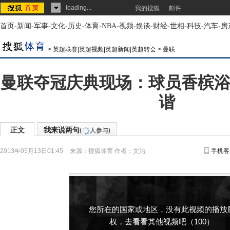
loading...
我的搜狐
邮件
首页
-
新闻
-
军事
-
文化
-
历史
-
体育
-
NBA
-
视频
-
娱谈
-
财经
-
世相
-
科技
-
汽车
-
房
>
英超联赛|英超视频|英超新闻|英超转会
>
曼联
曼联夺冠庆典现场：球员香槟浴
谐
正文
我来说两句
(
人参与)
2013年05月13日01:45
来源：
搜狐体育
作者：文治
手机客
您所在的国家或地区，没有此视频的播放
权，去看看其他视频吧（100）