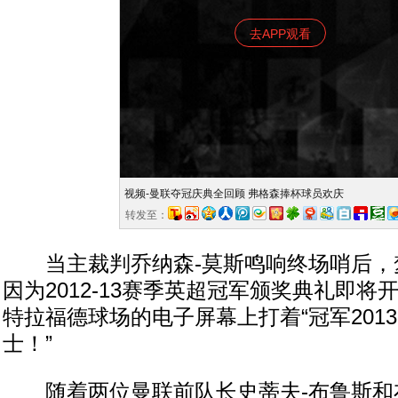
去APP观看
视频-曼联夺冠庆典全回顾 弗格森捧杯球员欢庆
转发至：
当主裁判乔纳森-莫斯鸣响终场哨后，
因为2012-13赛季英超冠军颁奖典礼即
特拉福德球场的电子屏幕上打着“冠军201
士！”
随着两位曼联前队长史蒂夫-布鲁斯和布