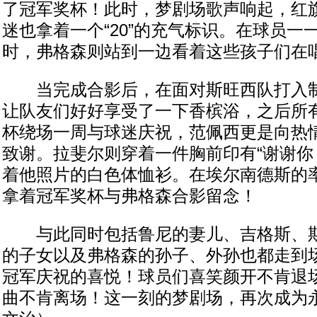
了冠军奖杯！此时，梦剧场歌声响起，红
迷也拿着一个“20”的充气标识。在球员一
时，弗格森则站到一边看着这些孩子们在
当完成合影后，在面对斯旺西队打入制
让队友们好好享受了一下香槟浴，之后所
杯绕场一周与球迷庆祝，范佩西更是向热
致谢。拉斐尔则穿着一件胸前印有“谢谢你
着他照片的白色体恤衫。在埃尔南德斯的
拿着冠军奖杯与弗格森合影留念！
与此同时包括鲁尼的妻儿、吉格斯、斯
的子女以及弗格森的孙子、外孙也都走到
冠军庆祝的喜悦！球员们喜笑颜开不肯退
曲不肯离场！这一刻的梦剧场，再次成为