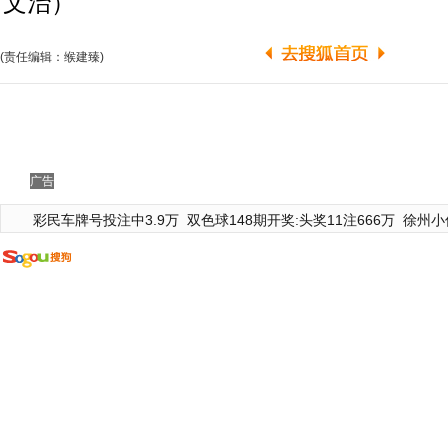
文治）
(责任编辑：缑建臻)
广告
彩民车牌号投注中3.9万
双色球148期开奖:头奖11注666万
徐州小