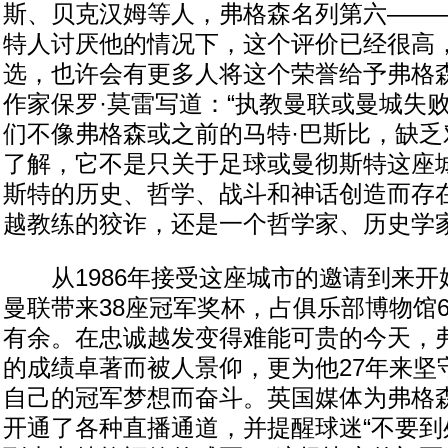
斯、贝克汉姆等人，弗格森名列第六———
特人讨厌他的情况下，这个评价已经很高
选，也许会有更多人将这个荣誉给予弗格
作家保罗·莫雷写道：“执教曼联或曼城失
们不像弗格森或之前的马特·巴斯比，缺乏
了解，它不是只关于足球或曼彻斯特这座
斯特的历史、哲学、战斗和神话创造而存
越教练的狡诈，还是一个哲学家、历史学家
从1986年接受这座城市的邀请到来开
曼联带来38座冠军奖杯，占俱乐部博物馆
有余。在忠诚越发变得难能可贵的今天，
的成绩卓著而被人景仰，更为他27年来坚
自己的冠军梦想而奋斗。英国媒体为弗格
开通了各种直播通道，并提醒球迷“不要到