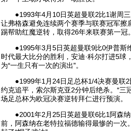
●1993年4月10日英超曼联2比1谢周
让弗格森避免连续两个赛季与联赛冠军擦
踢帮助红魔逆转，取得26年来联赛第一冠
●1995年3月5日英超曼联9比0伊普
时代最大比分的胜利，安迪·科尔打进5球
为“一生只有一次的演出”。
●1999年1月24日足总杯1/4决赛曼联2
约克追平，索尔斯克亚2分钟后绝杀。“三
场足总杯为欧冠决赛逆转拜仁进行预演。
●2001年2月25日英超曼联6比1阿森纳
前，阿森纳在老特拉福德输得最惨的一次。