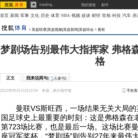
loading...
我的搜狐
邮件
首页
-
新闻
-
军事
-
文化
-
历史
-
体育
-
NBA
-
视频
-
娱谈
-
财经
-
世相
-
科技
-
汽车
-
房
>
英超联赛|英超视频|英超新闻|英超转会
>
曼联
梦剧场告别最伟大指挥家 弗格
格
正文
我来说两句
(
人参与)
2013年05月13日10:54
来源：
南方都市报
手机客
曼联VS斯旺西，一场结果无关大局的
国足球史上最重要的时刻：这是弗格森在
第723场比赛，也是最后一场。这场比赛曼
座冠军奖杯，“梦剧场”则告别27年来最伟