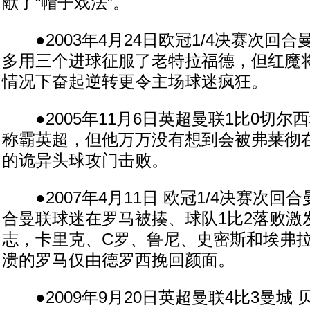
献了“帽子戏法”。
●2003年4月24日欧冠1/4决赛次回合
多用三个进球征服了老特拉福德，但红魔
情况下奋起逆转更令主场球迷疯狂。
●2005年11月6日英超曼联1比0切尔
称霸英超，但他万万没有想到会被弗莱彻
的诡异头球攻门击败。
●2007年4月11日 欧冠1/4决赛次回合
合曼联球迷在罗马被揍、球队1比2落败激
志，卡里克、C罗、鲁尼、史密斯和埃弗
溃的罗马仅由德罗西挽回颜面。
●2009年9月20日英超曼联4比3曼城 