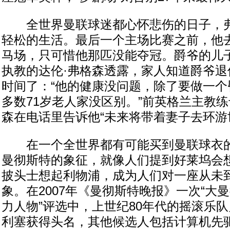
全世界曼联球迷都心怀悲伤的日子，弗
轻松的生活。最后一个主场比赛之前，他
马场，只可惜他那匹没能夺冠。爵爷的儿
执教的达伦·弗格森透露，家人知道爵爷退
时间了：“他的健康没问题，除了要做一个
多数71岁老人家没区别。”前英格兰主教
森在电话里告诉他“未来将带着妻子去环游
在一个全世界都有可能买到曼联球衣的
曼彻斯特的象征，就像人们提到好莱坞会
披头士想起利物浦，成为人们对一座从未
象。在2007年《曼彻斯特晚报》一次“大
力人物”评选中，上世纪80年代的摇滚乐
利塞获得头名，其他候选人包括计算机先驱