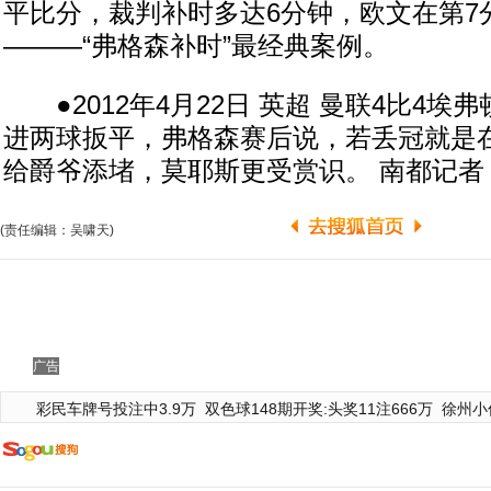
平比分，裁判补时多达6分钟，欧文在第7
———“弗格森补时”最经典案例。
●2012年4月22日 英超 曼联4比4埃弗
进两球扳平，弗格森赛后说，若丢冠就是
给爵爷添堵，莫耶斯更受赏识。 南都记者
(责任编辑：吴啸天)
广告
彩民车牌号投注中3.9万
双色球148期开奖:头奖11注666万
徐州小