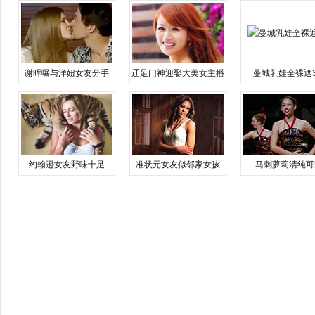
谢晖曝与洋妞女友分手
辽足门神迎娶大美女主播
曼城乳娃全裸遮
约翰逊女友野味十足
准状元女友似邻家女孩
马刺萝莉清纯可