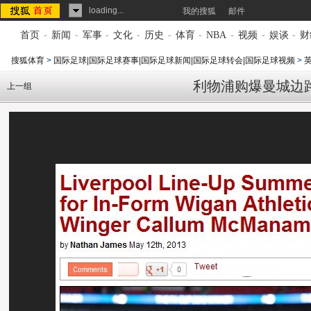
loading...
我的搜狐
邮件
首页
-
新闻
-
军事
-
文化
-
历史
-
体育
-
NBA
-
视频
-
娱谈
-
财
搜狐体育
>
国际足球|国际足球赛事|国际足球新闻|国际足球转会|国际足球视频
>
利物浦购爆曼城边路
上一组