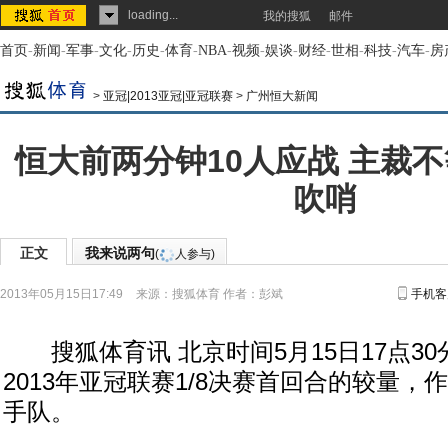
loading...
我的搜狐
邮件
首页
-
新闻
-
军事
-
文化
-
历史
-
体育
-
NBA
-
视频
-
娱谈
-
财经
-
世相
-
科技
-
汽车
-
房
>
亚冠|2013亚冠|亚冠联赛
>
广州恒大新闻
恒大前两分钟10人应战 主裁
吹哨
正文
我来说两句
(
人参与)
2013年05月15日17:49
来源：
搜狐体育
作者：彭斌
手机客
搜狐体育讯 北京时间5月15日17点3
2013年亚冠联赛1/8决赛首回合的较量
手队。