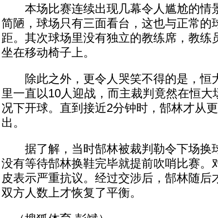
本场比赛连续出现几幕令人尴尬的情景
简陋，球场只有三面看台，这也与正常的
距。其次球场里没有独立的教练席，教练
坐在移动椅子上。
除此之外，更令人哭笑不得的是，恒大
里一直以10人迎战，而主裁判竟然在恒大
况下开球。直到接近2分钟时，郜林才从
出。
据了解，当时郜林被裁判勒令下场换球
没有等待郜林换鞋完毕就提前吹哨比赛。
皮表示严重抗议。经过交涉后，郜林随后
双方人数上才恢复了平衡。