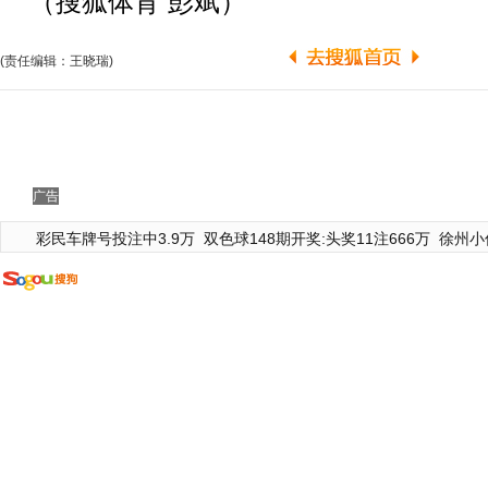
（搜狐体育 彭斌）
(责任编辑：王晓瑞)
广告
彩民车牌号投注中3.9万
双色球148期开奖:头奖11注666万
徐州小