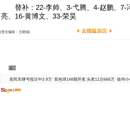
替补：22-李帅、3-弋腾、4-赵鹏、7-
亮、16-黄博文、33-荣昊
(责任编辑：王晓瑞)
广告
彩民车牌号投注中3.9万
双色球148期开奖:头奖11注666万
徐州小