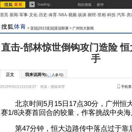
loading...
我的搜狐
邮件
首页
-
新闻
-
军事
-
文化
-
历史
-
体育
-
NBA
-
视频
-
娱谈
-
财经
-
世相
-
科技
-
汽车
-
房
>
亚冠|2013亚冠|亚冠联赛
>
广州恒大新闻
直击-郜林惊世倒钩攻门造险 恒
手
正文
我来说两句
(
人参与)
2013年05月15日18:37
来源：
搜狐体育
手机客
北京时间5月15日17点30分，广州恒大
赛1/8决赛首回合的较量，作客挑战中央
第47分钟，恒大边路传中落点过于靠