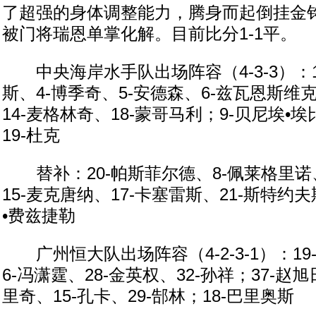
了超强的身体调整能力，腾身而起倒挂金
被门将瑞恩单掌化解。目前比分1-1平。
中央海岸水手队出场阵容（4-3-3）：1-
斯、4-博季奇、5-安德森、6-兹瓦恩斯维克
14-麦格林奇、18-蒙哥马利；9-贝尼埃•
19-杜克
替补：20-帕斯菲尔德、8-佩莱格里诺、
15-麦克唐纳、17-卡塞雷斯、21-斯特约
•费兹捷勒
广州恒大队出场阵容（4-2-3-1）：19
6-冯潇霆、28-金英权、32-孙祥；37-赵旭
里奇、15-孔卡、29-郜林；18-巴里奥斯