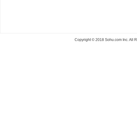
Copyright © 2018 Sohu.com Inc. Al