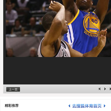
上一页
精彩推荐