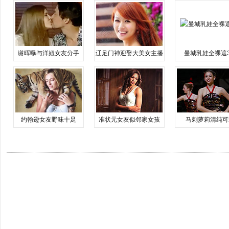
谢晖曝与洋妞女友分手
辽足门神迎娶大美女主播
曼城乳娃全裸遮
约翰逊女友野味十足
准状元女友似邻家女孩
马刺萝莉清纯可