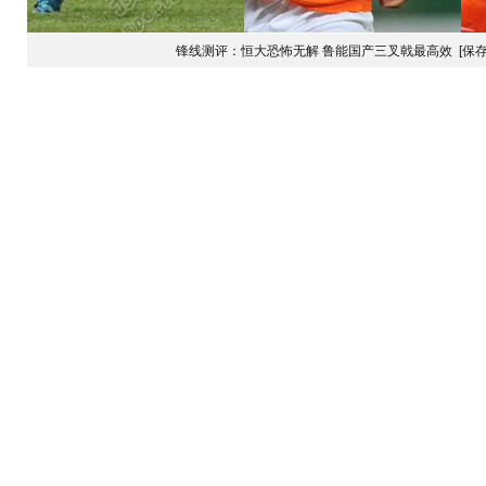
锋线测评：恒大恐怖无解 鲁能国产三叉戟最高效
[保