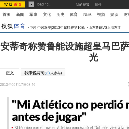
loading...
我的搜狐
邮件
首页
-
新闻
-
军事
-
文化
-
历史
-
体育
-
NBA
-
视频
-
娱谈
-
财
>
中超|中超联赛|2013中超联赛第10轮
>
山东鲁能VS上海东亚
安蒂奇称赞鲁能设施超皇马巴萨
光
正文
我来说两句
(
人参与)
2013年05月17日08:46
来源：
搜狐体育
作者：文竹