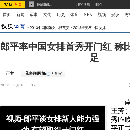
loading...
我的搜狐
邮件
首页
-
新闻
-
军事
-
文化
-
历史
-
体育
-
NBA
-
视频
-
娱谈
-
财
>
2013中国国际女排精英赛
>
2013精英赛中国女排
郎平率中国女排首秀开门红 称
足
正文
我来说两句
(
人参与)
2013年05月18日11:19
来源：
南方日报
南方
王芳
视频-郎平谈女排新人能力强
秀昨
平正