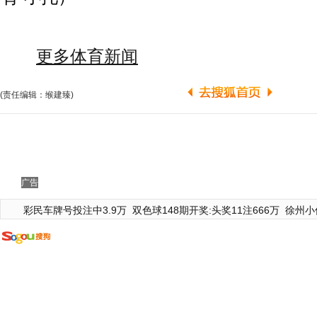
更多体育新闻
(责任编辑：缑建臻)
广告
彩民车牌号投注中3.9万
双色球148期开奖:头奖11注666万
徐州小