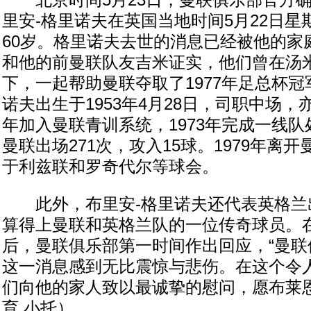
北京时间5月23日，曼联俱乐部官方确
里安-格里诺夫在英国当地时间5月22日
60岁。格里诺夫去世的消息已经被他的家
和他的前曼联队友吉米证实，他们曾在汤米
下，一起帮助曼联夺取了1977年足总杯
诺夫出生于1953年4月28日，司职中场，亦
年加入曼联青训系统，1973年完成一线
曼联出场271次，攻入15球。1979年离
于利兹联和罗奇代尔等球会。
此外，布里安-格里诺夫还代表英格兰出
算得上曼联和英格兰队的一位传奇球员。
后，曼联俱乐部第一时间作出回应，“曼联
这一消息感到无比震惊与悲伤。在这个令
们向他的家人致以最诚挚的慰问，愿布莱
育 小托）