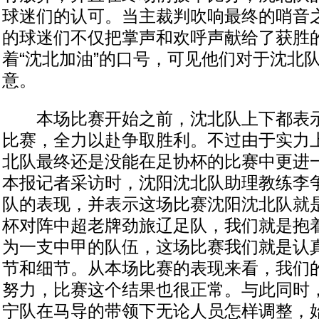
球迷们的认可。当主裁判吹响最终的哨音
的球迷们不仅把掌声和欢呼声献给了获胜
着“沈北加油”的口号，可见他们对于沈北
意。
本场比赛开始之前，沈北队上下都表示
比赛，全力以赴争取胜利。不过由于实力
北队最终还是没能在足协杯的比赛中更进
本报记者采访时，沈阳沈北队助理教练李
队的表现，并表示这场比赛沈阳沈北队就是
杯对阵中超老牌劲旅辽足队，我们就是抱
为一支中甲的队伍，这场比赛我们就是认
节和细节。从本场比赛的表现来看，我们
努力，比赛这个结果也很正常。与此同时
宁队在马导的带领下无论人员怎样调整，