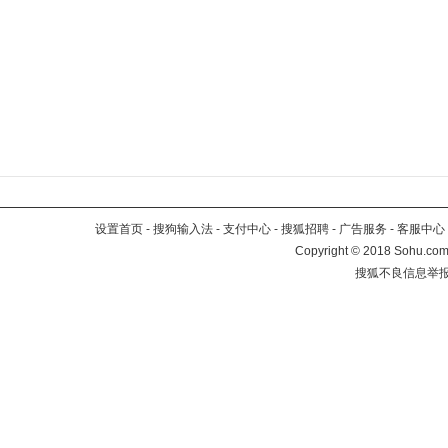
设置首页
-
搜狗输入法
-
支付中心
-
搜狐招聘
-
广告服务
-
客服中心
Copyright
©
2018 Sohu.com 
搜狐不良信息举