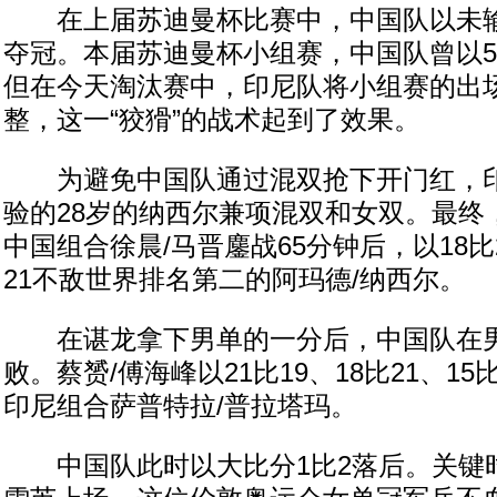
在上届苏迪曼杯比赛中，中国队以未输
夺冠。本届苏迪曼杯小组赛，中国队曾以5
但在今天淘汰赛中，印尼队将小组赛的出
整，这一“狡猾”的战术起到了效果。
为避免中国队通过混双抢下开门红，印
验的28岁的纳西尔兼项混双和女双。最终
中国组合徐晨/马晋鏖战65分钟后，以18比2
21不敌世界排名第二的阿玛德/纳西尔。
在谌龙拿下男单的一分后，中国队在男
败。蔡赟/傅海峰以21比19、18比21、1
印尼组合萨普特拉/普拉塔玛。
中国队此时以大比分1比2落后。关键