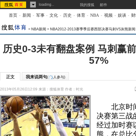
loading...
我的搜狐
邮件
首页
-
新闻
-
军事
-
文化
-
历史
-
体育
-
NBA
-
视频
-
娱谈
-
财
>
NBA新闻
>
NBA2012-2013赛季季后赛西部决赛马刺VS灰熊新闻
历史0-3未有翻盘案例 马刺赢
57%
正文
我来说两句
(
人参与)
2013年05月26日12:09
来源：
搜狐体育
作者：时光
北京时间5
决赛第三战
经过加时赛以
熊，在总比分