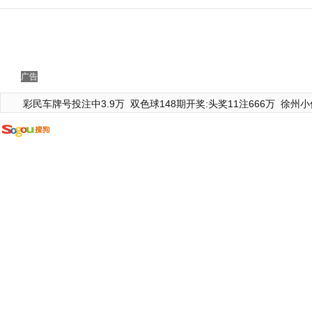
广告
彩民车牌号投注中3.9万
双色球148期开奖:头奖11注666万
徐州小