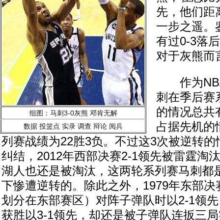
先，他们距
一步之遥。
有过0-3落
对于灰熊而
作为NB
刺在季后赛系
的情况总共
组图：马刺3-0灰熊 邓肯无解
占据先机的
数据
投篮点
实录
调查
辩论
阅兵
列赛战绩为22胜3负。不过这3次被逆转
纠结，2012年西部决赛2-1领先被雷霆淘汰，
湖人也还是被淘汰，这两轮系列赛马刺都是
下惨遭逆转的。除此之外，1979年东部
划分在东部赛区）对阵子弹队时以2-1领
获胜以3-1领先，却还是被子弹队连扳三