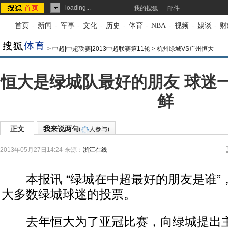
loading...
我的搜狐
邮件
首页
-
新闻
-
军事
-
文化
-
历史
-
体育
-
NBA
-
视频
-
娱谈
-
财
>
中超|中超联赛|2013中超联赛第11轮
>
杭州绿城VS广州恒大
恒大是绿城队最好的朋友 球迷
鲜
正文
我来说两句
(
人参与)
2013年05月27日14:24
来源：
浙江在线
本报讯 “绿城在中超最好的朋友是谁”
大多数绿城球迷的投票。
去年恒大为了亚冠比赛，向绿城提出主