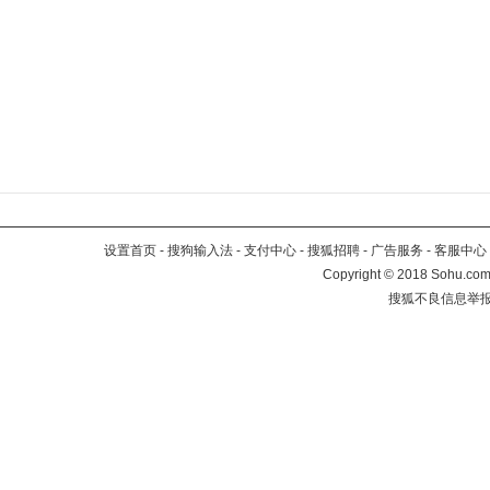
设置首页
-
搜狗输入法
-
支付中心
-
搜狐招聘
-
广告服务
-
客服中心
Copyright
©
2018 Sohu.com 
搜狐不良信息举