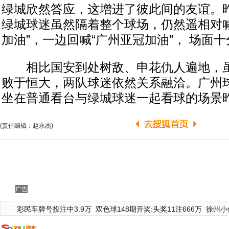
绿城欣然答应，这增进了彼此间的友谊。
绿城球迷虽然隔着整个球场，仍然遥相对喊
加油”，一边回喊“广州亚冠加油”， 场面
相比国安到处树敌、申花仇人遍地，虽
败于恒大，两队球迷依然关系融洽。广州
坐在普通看台与绿城球迷一起看球的场景
(责任编辑：赵永杰)
广告
彩民车牌号投注中3.9万
双色球148期开奖:头奖11注666万
徐州小