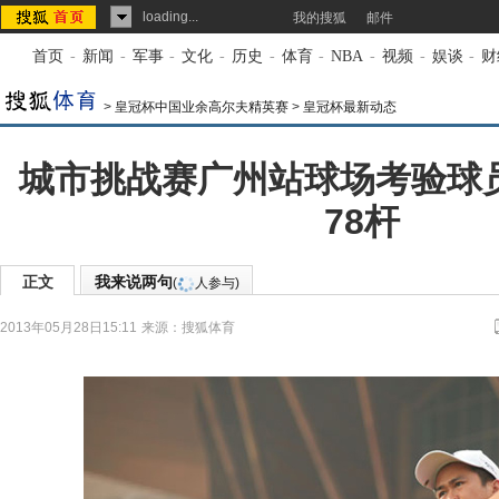
loading...
我的搜狐
邮件
首页
-
新闻
-
军事
-
文化
-
历史
-
体育
-
NBA
-
视频
-
娱谈
-
财
>
皇冠杯中国业余高尔夫精英赛
>
皇冠杯最新动态
城市挑战赛广州站球场考验球
78杆
正文
我来说两句
(
人参与)
2013年05月28日15:11
来源：
搜狐体育