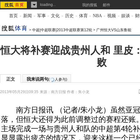
loading...
我的搜狐
邮件
首页
-
新闻
-
军事
-
文化
-
历史
-
体育
-
NBA
-
视频
-
娱谈
-
财
>
中超|中超联赛|2013中超联赛第12轮
>
广州恒大VS山东鲁能
恒大将补赛迎战贵州人和 里皮
败
正文
我来说两句
(
人参与)
2013年05月29日09:35
来源：
南方日报
作者：朱小龙
南方日报讯 （记者/朱小龙）虽然亚冠
落，但恒大还得为此前调整过的赛程还账
主场完成一场与贵州人和队的中超第4轮
显显露出疲态的情况下，迎来这样一个已