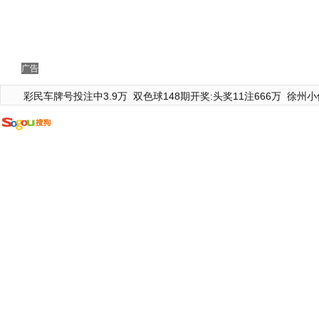
广告
彩民车牌号投注中3.9万
双色球148期开奖:头奖11注666万
徐州小