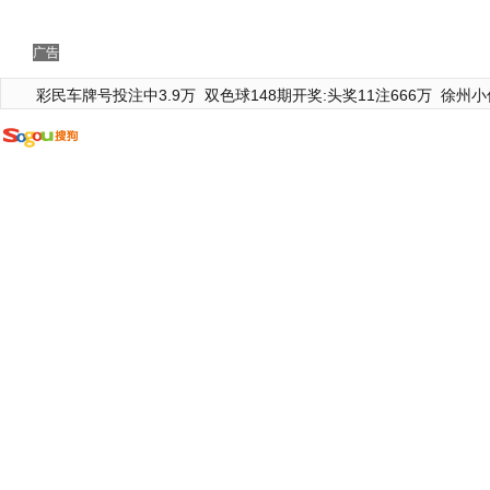
广告
彩民车牌号投注中3.9万
双色球148期开奖:头奖11注666万
徐州小