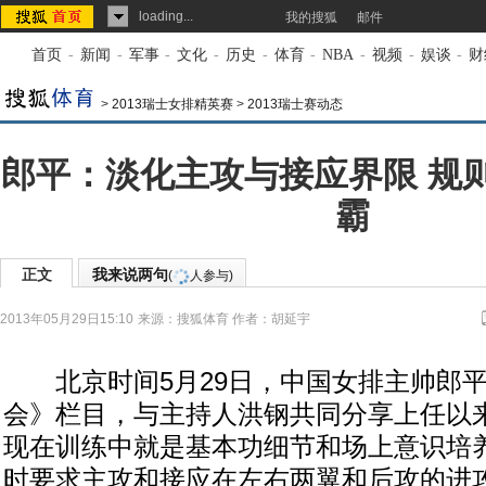
loading...
我的搜狐
邮件
首页
-
新闻
-
军事
-
文化
-
历史
-
体育
-
NBA
-
视频
-
娱谈
-
财
>
2013瑞士女排精英赛
>
2013瑞士赛动态
郎平：淡化主攻与接应界限 规
霸
正文
我来说两句
(
人参与)
2013年05月29日15:10
来源：
搜狐体育
作者：胡延宇
北京时间5月29日，中国女排主帅郎平
会》栏目，与主持人洪钢共同分享上任以
现在训练中就是基本功细节和场上意识培
时要求主攻和接应在左右两翼和后攻的进