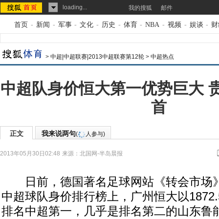
loading...
我的搜狐
邮件
首页
-
新闻
-
军事
-
文化
-
历史
-
体育
-
NBA
-
视频
-
娱谈
-
财
>
中超|中超联赛|2013中超联赛第12轮
>
中超热点
中超队身价恒大第一优势巨大 
首
正文
我来说两句
(
人参与)
2013年05月30日02:48
来源：
北国网-半岛晨报
日前，德国著名足球网站《转会市场》
中超球队身价排行榜上，广州恒大以1872
排名中超第一，几乎是排名第二的山东鲁能