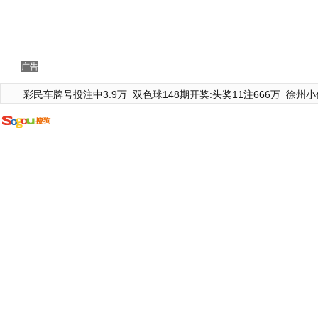
广告
彩民车牌号投注中3.9万
双色球148期开奖:头奖11注666万
徐州小