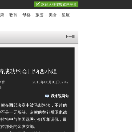
欢迎入驻搜狐媒体平台
康
-
教育
-
母婴
-
旅游
-
美食
-
星座
下一组
特成功约会田纳西小姐
体育
2013年06月01日07:42
果
我来说两句
在西部决赛中被马刺淘汰，不过他
并不是一无所获。灰熊的替补后卫庞德
在推特中与美国选秀小姐互相调侃，最
这位漂亮的金发女郎。