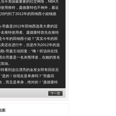
今美国最重要的社交网络，NBA大
都使用推特，庞德塞特也不例外，最近
功约到了2012年的田纳西小姐钱德
劳森是2012年田纳西选美大赛的冠
一名推特使用者。庞德塞特首先在推特
是今年的田纳西小姐？”其实今年的田
美还在进行中，但是作为2012年的选
勒-劳森主动回复：“嗨！听说你在找
看得出劳森是一名灰熊球迷，在她的签名
熊加油。
看到这位漂亮的金发女郎有回应后
“是的！你现在是单身吗？”劳森回
欢，而且是单身，绝对的！”庞德塞特
，马上回复：“哦，绝对单身？我也
下一页
我们约会吧？”劳森正有此意欣然接
然！显然现在已经有一个观众在等我们
组图
在推特上公开泡妞，引来众多粉丝