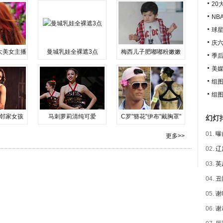
20
围观，很
NB
球
庆六
大美女主播
曼城乳娃全裸遮3点
梅西儿子肥嘟嘟粉嫩嫩
季
美
组
组
邻家女孩
马刺萝莉清纯可爱
C罗"簪花"伊布"戴胸罩"
幻灯
01.
曝
更多>>
02.
辽
03.
英
04.
丑
05.
谢
06.
谢