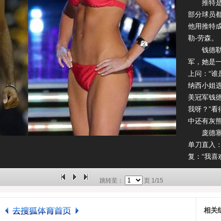
推特是当
部分球员
他用推特成
勒-劳森。
钱德勒-
军，她是
上问：“谁
纳西小姐选
美冠军钱德
我呀？”
中还有灰
庞德塞特
单刀直入：
复：“我喜
看到有戏
是……，
跳转至：
页
1/15
受：“当
了！”。
相关
庞德塞特