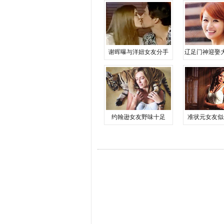
谢晖曝与洋妞女友分手
辽足门神迎娶
约翰逊女友野味十足
准状元女友似