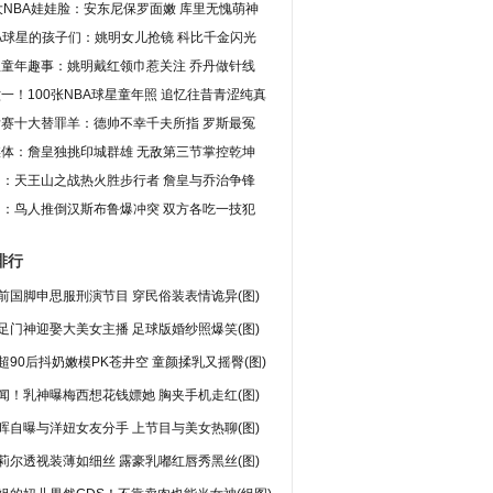
大NBA娃娃脸：安东尼保罗面嫩 库里无愧萌神
多球迷为他们送上了祝福。（真果果）
A球星的孩子们：姚明女儿抢镜 科比千金闪光
(责任编辑：张嘉扬)
星童年趣事：姚明戴红领巾惹关注 乔丹做针线
一！100张NBA球星童年照 追忆往昔青涩纯真
后赛十大替罪羊：德帅不幸千夫所指 罗斯最冤
媒体：詹皇独挑印城群雄 无敌第三节掌控乾坤
图：天王山之战热火胜步行者 詹皇与乔治争锋
图：鸟人推倒汉斯布鲁爆冲突 双方各吃一技犯
排行
前国脚申思服刑演节目 穿民俗装表情诡异(图)
足门神迎娶大美女主播 足球版婚纱照爆笑(图)
超90后抖奶嫩模PK苍井空 童颜揉乳又摇臀(图)
闻！乳神曝梅西想花钱嫖她 胸夹手机走红(图)
晖自曝与洋妞女友分手 上节目与美女热聊(图)
莉尔透视装薄如细丝 露豪乳嘟红唇秀黑丝(图)