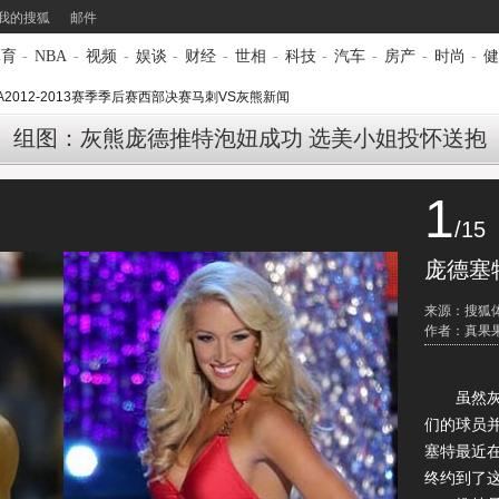
我的搜狐
邮件
体育
-
NBA
-
视频
-
娱谈
-
财经
-
世相
-
科技
-
汽车
-
房产
-
时尚
-
健
A2012-2013赛季季后赛西部决赛马刺VS灰熊新闻
组图：灰熊庞德推特泡妞成功 选美小姐投怀送抱
1
/15
庞德塞
来源：搜狐
作者：真果
虽然灰熊
们的球员
塞特最近
终约到了