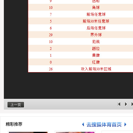
上一页
精彩推荐