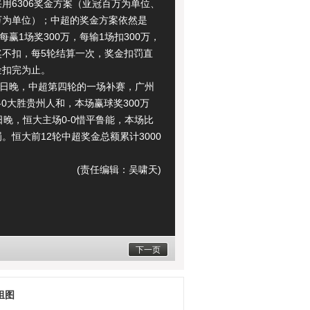
用6306奖金方案（亚冠百万为单位、
万为单位）；中超的奖金方案依然是
，每赢1场奖300万，每输1场扣300万，
奖不扣，每5轮结算一次，奖金扣罚直
金扣完为止。
日晚，中超第四轮的一场补赛，广州
-0大胜贵州人和，本场赢球奖300万
日晚，恒大主场0-0惜平鲁能，本场比
。恒大前12轮中超奖金总额累计3000
(责任编辑：吴啸天)
下一页
组图