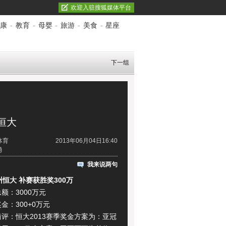
欢迎入驻搜狐媒体平台
康
-
教育
-
母婴
-
旅游
-
美食
-
星座
下一组
恒大
体育
2013年06月04日16:40
勇
我来说两句
州恒大 补赛获胜奖300万
：3000万元
：300+0万元
：恒大2013赛季奖金方案为：亚冠