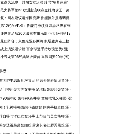
克森风流史：绯闻女友泛滥 绰号"瑞典色狼"
西范大将军领衔 欧洲主流联赛金靴助攻王一览
回复：网友建议请海因克斯 鲁能换外援遭调侃
第12轮MVP榜：鲁能门神领衔 武磊格隆在列
评世界足坛20大最富有俱乐部 恒大位列第19
超最佳阵容：京鲁东亚各两将 凯塔雅库布上榜
战上演浪漫求婚 百余球迷手持玫瑰造势(图)
徐云龙穿96经典球衣聚首 重温国安20年(图)
排行
前国脚申思服刑演节目 穿民俗装表情诡异(图)
足门神迎娶大美女主播 足球版婚纱照爆笑(图)
超90后抖奶嫩模PK苍井空 童颜揉乳又摇臀(图)
闻！乳神曝梅西想花钱嫖她 胸夹手机走红(图)
晖自曝与洋妞女友分手 上节目与美女热聊(图)
莉尔透视装薄如细丝 露豪乳嘟红唇秀黑丝(图)