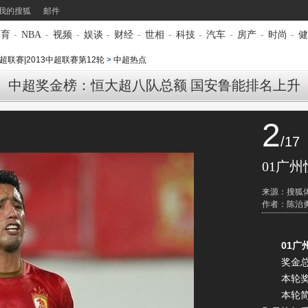
我的搜狐
邮件
体育
-
NBA
-
视频
-
娱谈
-
财经
-
世相
-
科技
-
汽车
-
房产
-
时尚
-
健
超联赛|2013中超联赛第12轮
>
中超热点
中超奖金榜：恒大超八队总额 国安鲁能排名上升
2
/17
01广州
来源：搜狐
作者：陈治
01广
奖金总额
本轮奖金
本轮简评