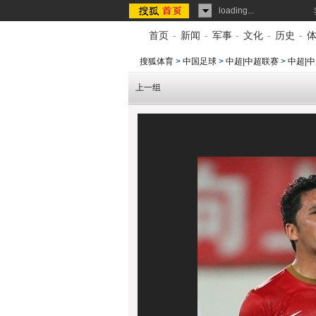
loading...
首页
-
新闻
-
军事
-
文化
-
历史
-
搜狐体育
>
中国足球
>
中超|中超联赛
>
中超|中
上一组