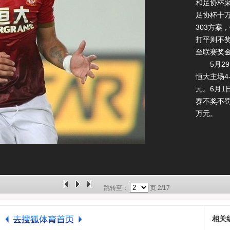
和足协杯采
足协杯十
303方案
打平则不
至联赛奖
5月29
恒大主场4
元。6月1
赛不奖不罚
万元。
跳转至：
页
2/17
相关