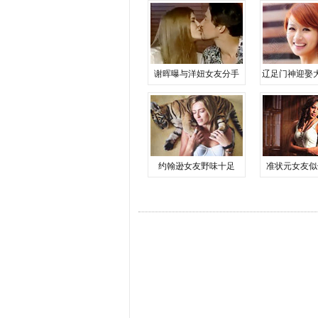
谢晖曝与洋妞女友分手
辽足门神迎娶
约翰逊女友野味十足
准状元女友似