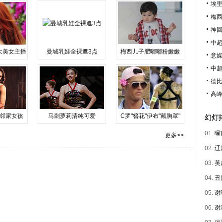
埃里
梅
神
中超
大美女主播
曼城乳娃全裸遮3点
梅西儿子肥嘟嘟粉嫩嫩
意媒
中
德比
高峰
邻家女孩
马刺萝莉清纯可爱
C罗"簪花"伊布"戴胸罩"
幻灯
01.
曝
更多>>
02.
辽
03.
英
04.
丑
05.
谢
06.
谢