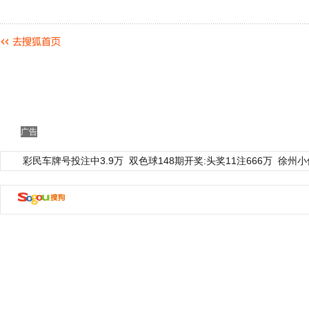
广告
彩民车牌号投注中3.9万
双色球148期开奖:头奖11注666万
徐州小