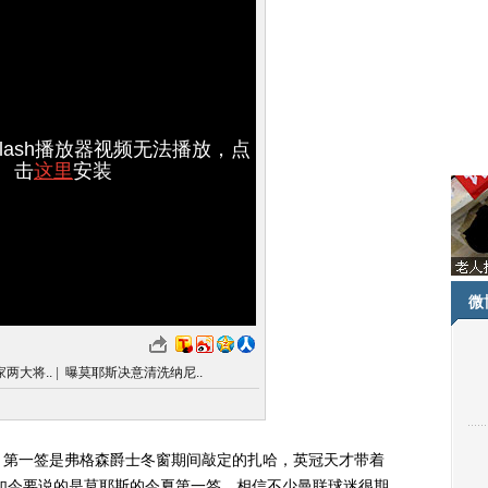
lash播放器视频无法播放，点
击
这里
安装
微
两大将..
|
曝莫耶斯决意清洗纳尼..
第一签是弗格森爵士冬窗期间敲定的扎哈，英冠天才带着
过如今要说的是莫耶斯的今夏第一签，相信不少曼联球迷很期