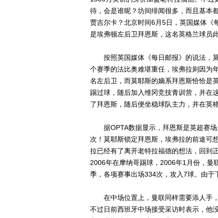
待，会是谁呢？坊间绯闻很多，而且基本
贾吉尔卡？北京时间6月5日，英国媒体《
是埃弗顿左后卫拜恩斯，这名英格兰球员此
按照英国媒体《每日邮报》的说法，莫
个赛季的法比奥难堪重任，埃弗拉则因为
名左后卫，而莫耶斯的嫡系拜恩斯恰恰是英
踢过球，随后加入维冈竞技青训营，并在这
了拜恩斯，随后便坐稳球队主力，并在英
据OPTA数据显示，拜恩斯是英超赛场上
次！莫耶斯锁定拜恩斯，埃弗拉的前途可
拉已经有了离开老特拉福德的想法，回到正
2006年在摩纳哥踢球，2006年1月份
季，各项赛事出场334次，攻入7球。由
在中场位置上，曼联同样需要添人手，
不过日前西班牙中场接受采访时表示，他没