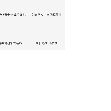
屌丝男士4>爆笑开机
刘欢回应二当冠军导师
神雕侠侣-大结局
同步热播-锦绣缘