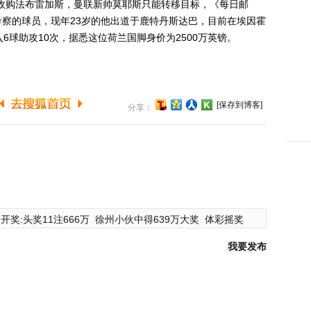
收购法布雷加斯，曼联新帅莫耶斯只能转移目标，《每日邮
察的球员，现年23岁的他出道于鹿特丹斯达巴，目前在埃因霍
6球助攻10次，据悉这位荷兰国脚身价为2500万英镑。
[保存到博客]
分享：
开奖:头奖11注666万
徐州小伙中得639万大奖
体彩摇奖
我要发布