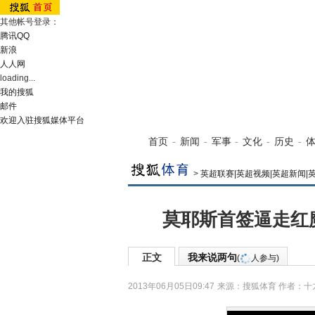
其他帐号登录：
腾讯QQ
新浪
人人网
loading...
我的搜狐
邮件
欢迎入驻搜狐媒体平台
首页
-
新闻
-
军事
-
文化
-
历史
-
>
英超联赛|英超视频|英超新闻|
莫耶斯首签逼走红
正文
我来说两句
(
人参与)
2013年06月05日09:47
来源：
搜狐体育
作者：十