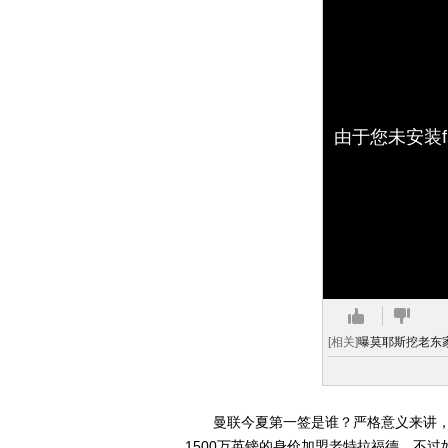
由于您未安装f
[相关]
曝莫耶斯挖老东家
曼联今夏第一签是谁？严格意义来讲，
1500万英镑的身价加盟老特拉福德。不