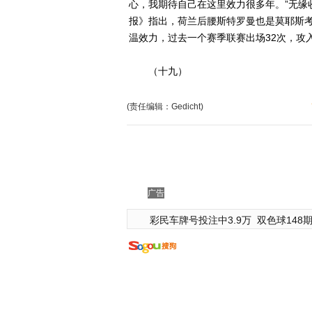
心，我期待自己在这里效力很多年。”无缘
报》指出，荷兰后腰斯特罗曼也是莫耶斯考
温效力，过去一个赛季联赛出场32次，攻入
（十九）
(责任编辑：Gedicht)
广告
彩民车牌号投注中3.9万
双色球148期