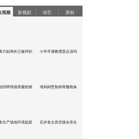
点视频
影视剧
综艺
原创
黄片副局长已被停职
小学开课教掼蛋合适吗
姐招聘现场美腿抢镜
准妈妈堕胎捐骨髓救妹
条生产场地环境肮脏
百岁老太高空跳伞庆生