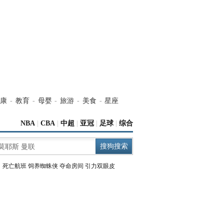
康
-
教育
-
母婴
-
旅游
-
美食
-
星座
NBA
|
CBA
|
中超
|
亚冠
|
足球
|
综合
：
死亡航班
饲养蜘蛛侠
夺命房间
引力双眼皮