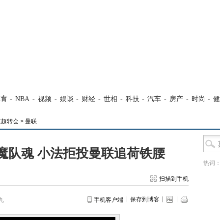
体育
-
NBA
-
视频
-
娱谈
-
财经
-
世相
-
科技
-
汽车
-
房产
-
时尚
-
健
英超转会
>
曼联
魔队魂 小法拒投曼联追荷铁腰
热词
扫描到手机
保存到博客
九
手机客户端