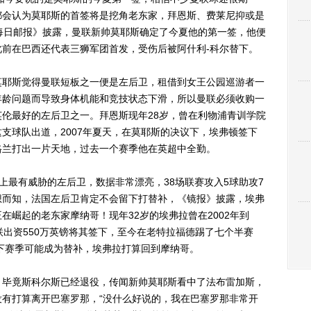
都会认为莫耶斯的首签将是挖角老东家，拜恩斯、费莱尼抑或是
每日邮报》披露，曼联新帅莫耶斯确定了今夏他的第一签，他便
前在巴西还代表三狮军团首发，受伤后被阿什利-科尔替下。
耶斯觉得曼联短板之一便是左后卫，租借到女王公园巡游者一
年龄问题而导致身体机能和竞技状态下滑，所以曼联必须收购一
伦最好的左后卫之一。拜恩斯现年28岁，曾在利物浦青训学院
支球队出道，2007年夏天，在莫耶斯的决议下，埃弗顿签下
格兰打出一片天地，过去一个赛季他在英超中全勤。
最有威胁的左后卫，数据非常漂亮，38场联赛攻入5球助攻7
想而知，法国左后卫肯定不会留下打替补，《镜报》披露，埃弗
在崛起的老东家摩纳哥！现年32岁的埃弗拉曾在2002年到
，曼联出资550万英镑将其签下，至今在老特拉福德踢了七个半赛
于下赛季可能成为替补，埃弗拉打算回到摩纳哥。
毕竟斯科尔斯已经退役，传闻新帅莫耶斯看中了法布雷加斯，
有打算离开巴塞罗那，“没什么好说的，我在巴塞罗那非常开