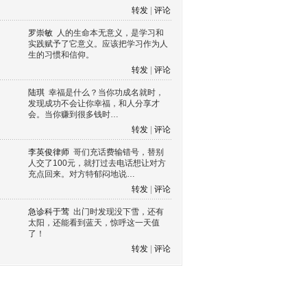
转发
|
评论
罗崇敏
人的生命本无意义，是学习和
实践赋予了它意义。应该把学习作为人
生的习惯和信仰。
转发
|
评论
陆琪
幸福是什么？当你功成名就时，
发现成功不会让你幸福，和人分享才
会。当你赚到很多钱时…
转发
|
评论
李英俊律师
哥们充话费输错号，替别
人交了100元，就打过去电话想让对方
充点回来。对方特郁闷地说…
转发
|
评论
急诊科于莺
出门时发现没下雪，还有
太阳，还能看到蓝天，惊呼这一天值
了！
转发
|
评论