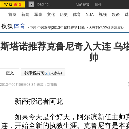
loading...
我的搜狐
邮件
首页
-
新闻
-
军事
-
文化
-
历史
-
体育
-
NBA
-
视频
-
娱谈
-
财
>
中超|中超联赛|2013中超联赛第12轮
>
大连阿尔滨VS天津泰达
斯塔诺推荐克鲁尼奇入大连 乌
帅
正文
我来说两句
(
人参与)
2013年06月06日03:34
来源：
新商报
新商报记者阿龙
如果今天是个好天，阿尔滨新任主帅克
连，开始全新的执教生涯。克鲁尼奇是本