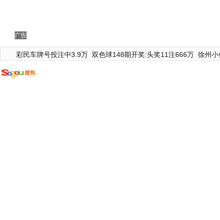
广告
彩民车牌号投注中3.9万
双色球148期开奖:头奖11注666万
徐州小