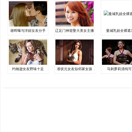
谢晖曝与洋妞女友分手
辽足门神迎娶大美女主播
曼城乳娃全裸遮
约翰逊女友野味十足
准状元女友似邻家女孩
马刺萝莉清纯可