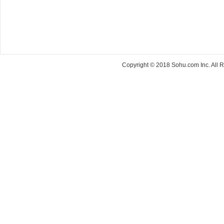
Copyright © 2018 Sohu.com Inc. Al