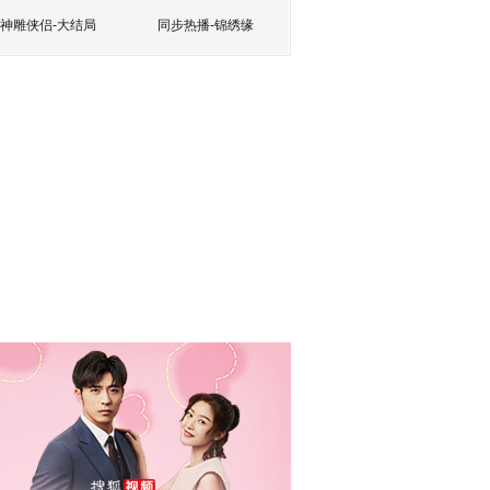
神雕侠侣-大结局
同步热播-锦绣缘