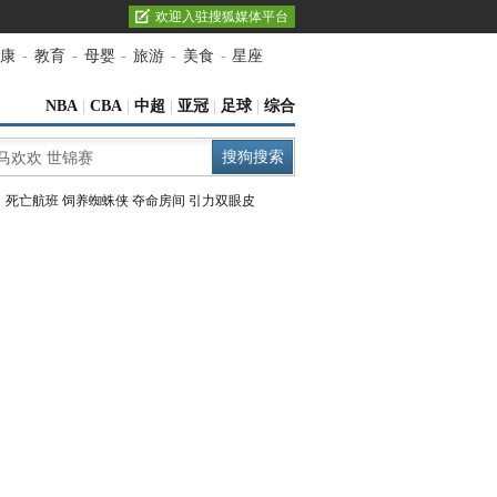
欢迎入驻搜狐媒体平台
康
-
教育
-
母婴
-
旅游
-
美食
-
星座
NBA
|
CBA
|
中超
|
亚冠
|
足球
|
综合
：
死亡航班
饲养蜘蛛侠
夺命房间
引力双眼皮