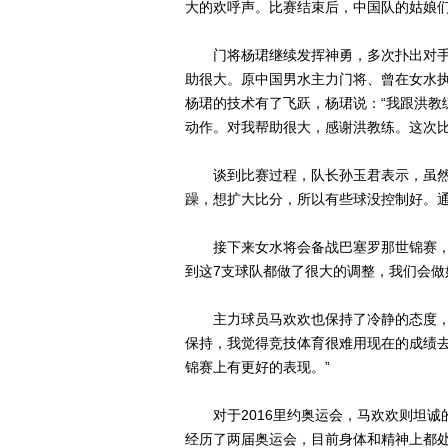
大的欢呼声。比赛结束后，中国队的姑娘
门将杨珺继续发挥神勇，多次扑出对手
助很大。原中国男水主力门将、曾在女水
杨珺的技术有了飞跃，杨珺说：“我跟洪教
动作。对我帮助很大，感谢洪教练。这次比
谈到比赛过程，队长孙玉君表示，虽然赢
躁，想扩大比分，所以有些球没控制好。通
接下来女水将会备战巴塞罗那世锦赛，孙
到这7支球队都做了很大的调整，我们会做
主力球员马欢欢也保持了冷静的态度，“
保持，我觉得竞技体育很难用现在的成绩
锦赛上有更好的表现。”
对于2016里约奥运会，马欢欢则坦诚的
经历了两届奥运会，目前身体和精神上都