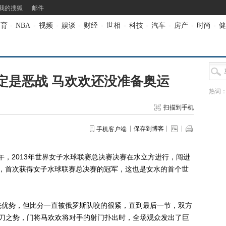
我的搜狐
邮件
体育
-
NBA
-
视频
-
娱谈
-
财经
-
世相
-
科技
-
汽车
-
房产
-
时尚
-
健
定是恶战 马欢欢还没准备奥运
热词
扫描到手机
保存到博客
手机客户端
，2013年世界女子水球联赛总决赛决赛在水立方进行，闯进
队，首次获得女子水球联赛总决赛的冠军，这也是女水的首个世
优势，但比分一直被俄罗斯队咬的很紧，直到最后一节，双方
单刀之势，门将马欢欢将对手的射门扑出时，全场观众发出了巨