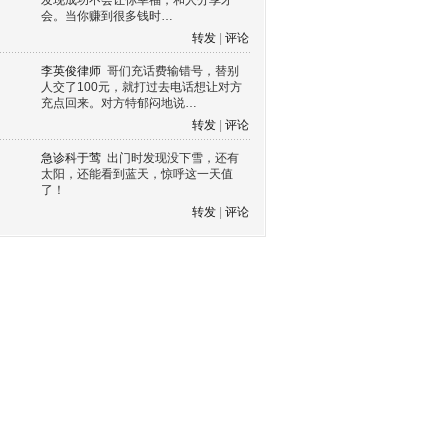
发现成功不会让你幸福，和人分享才
会。当你赚到很多钱时…
转发
|
评论
李英俊律师
哥们充话费输错号，替别
人交了100元，就打过去电话想让对方
充点回来。对方特郁闷地说…
转发
|
评论
急诊科于莺
出门时发现没下雪，还有
太阳，还能看到蓝天，惊呼这一天值
了！
转发
|
评论