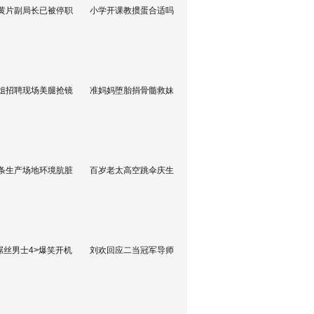
黄片副局长已被停职
小学开课教掼蛋合适吗
姐招聘现场美腿抢镜
准妈妈堕胎捐骨髓救妹
条生产场地环境肮脏
百岁老太高空跳伞庆生
屌丝男士4>爆笑开机
刘欢回应二当冠军导师