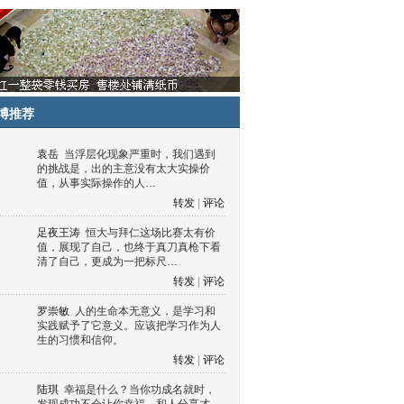
博推荐
袁岳
当浮层化现象严重时，我们遇到
的挑战是，出的主意没有太大实操价
值，从事实际操作的人…
转发
|
评论
足夜王涛
恒大与拜仁这场比赛太有价
值，展现了自己，也终于真刀真枪下看
清了自己，更成为一把标尺…
转发
|
评论
罗崇敏
人的生命本无意义，是学习和
实践赋予了它意义。应该把学习作为人
生的习惯和信仰。
转发
|
评论
陆琪
幸福是什么？当你功成名就时，