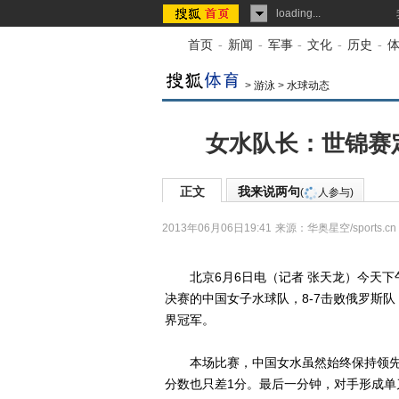
loading...
首页
-
新闻
-
军事
-
文化
-
历史
-
>
游泳
>
水球动态
女水队长：世锦赛
正文
我来说两句
(
人参与)
2013年06月06日19:41
来源：
华奥星空/sports.cn
北京6月6日电（记者 张天龙）今天下午
决赛的中国女子水球队，8-7击败俄罗斯
界冠军。
本场比赛，中国女水虽然始终保持领先
分数也只差1分。最后一分钟，对手形成