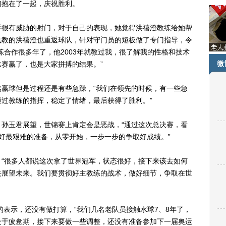
们抱在了一起，庆祝胜利。
很有威胁的射门，对于自己的表现，她觉得洪禧澄教练给她帮
执教的洪禧澄也重返球队，针对守门员的短板做了专门指导，令
练合作很多年了，他2003年就教过我，很了解我的性格和技术
微
赛赢了，也是大家拼搏的结果。”
球但是过程还是有些急躁，“我们在领先的时候，有一些急
过教练的指挥，稳定了情绪，最后获得了胜利。”
玉君展望，世锦赛上肯定会是恶战，“通过这次总决赛，看
好最艰难的准备，从零开始，一步一步的争取好成绩。”
很多人都说这次拿了世界冠军，状态很好，接下来该去如何
去展望未来。我们要贯彻好主教练的战术，做好细节，争取在世
表示，还没有做打算，“我们几名老队员接触水球7、8年了，
处于疲惫期，接下来要做一些调整，还没有准备参加下一届奥运