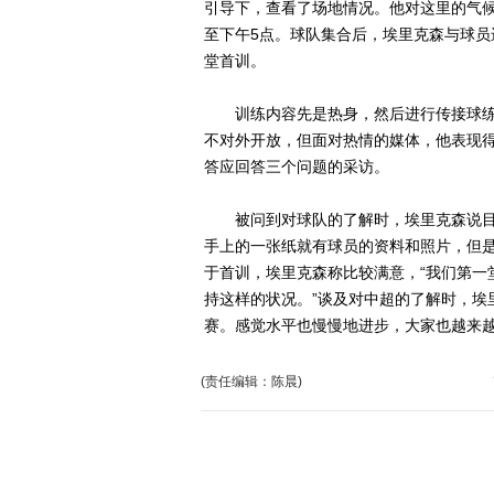
引导下，查看了场地情况。他对这里的气
至下午5点。球队集合后，埃里克森与球员
堂首训。
训练内容先是热身，然后进行传接球练
不对外开放，但面对热情的媒体，他表现
答应回答三个问题的采访。
被问到对球队的了解时，埃里克森说目前
手上的一张纸就有球员的资料和照片，但是
于首训，埃里克森称比较满意，“我们第一
持这样的状况。”谈及对中超的了解时，埃
赛。感觉水平也慢慢地进步，大家也越来越
(责任编辑：陈晨)