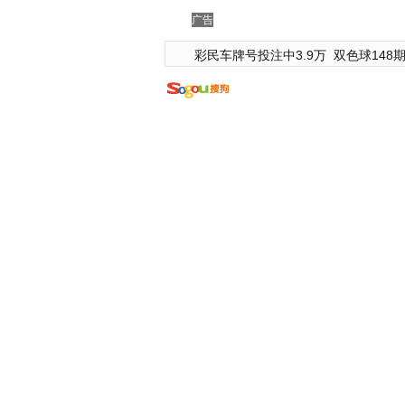
广告
彩民车牌号投注中3.9万
双色球148期