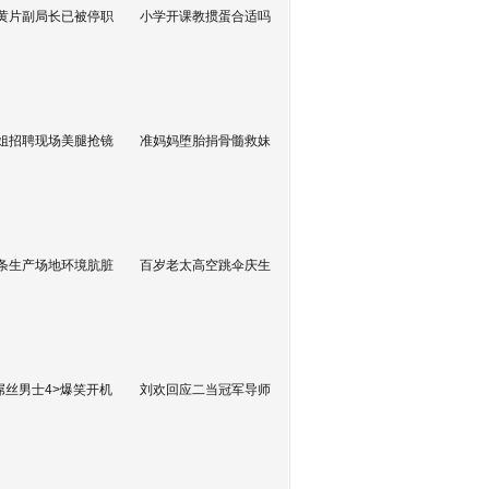
黄片副局长已被停职
小学开课教掼蛋合适吗
姐招聘现场美腿抢镜
准妈妈堕胎捐骨髓救妹
条生产场地环境肮脏
百岁老太高空跳伞庆生
屌丝男士4>爆笑开机
刘欢回应二当冠军导师