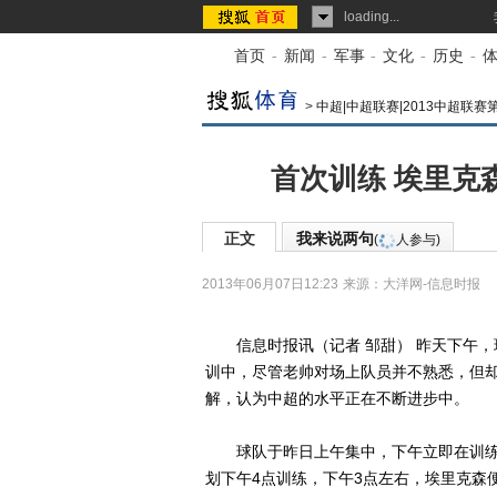
loading...
首页
-
新闻
-
军事
-
文化
-
历史
-
>
中超|中超联赛|2013中超联赛
首次训练 埃里克
正文
我来说两句
(
人参与)
2013年06月07日12:23
来源：
大洋网-信息时报
信息时报讯（记者 邹甜） 昨天下午，
训中，尽管老帅对场上队员并不熟悉，但
解，认为中超的水平正在不断进步中。
球队于昨日上午集中，下午立即在训练
划下午4点训练，下午3点左右，埃里克森