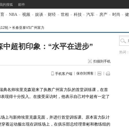
我的搜狐
邮件
体育
-
NBA
-
视频
-
娱谈
-
财经
-
世相
-
科技
-
汽车
-
房产
-
时尚
-
健
第12轮
>
长春亚泰VS广州富力
森中超初印象：“水平在进步”
热词
扫描到手机
保存到博客
手机客户端
瑞典名帅埃里克森迎来了执教广州富力队的首堂训练课，在首
却表现得十分投入。在接受采访时，他表示自己对中超有一定了
场上与新帅埃里克森见面，并进行首堂训练课。原本富力队计
便穿着运动服出现在训练场上，在俱乐部总经理章彬和教练组的