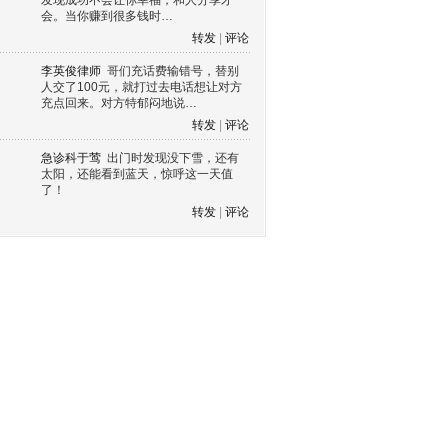
发现成功不会让你幸福，和人分享才
会。当你赚到很多钱时…
转发
|
评论
李英俊律师
哥们充话费输错号，替别
人交了100元，就打过去电话想让对方
充点回来。对方特郁闷地说…
转发
|
评论
急诊科于莺
出门时发现没下雪，还有
太阳，还能看到蓝天，惊呼这一天值
了！
转发
|
评论