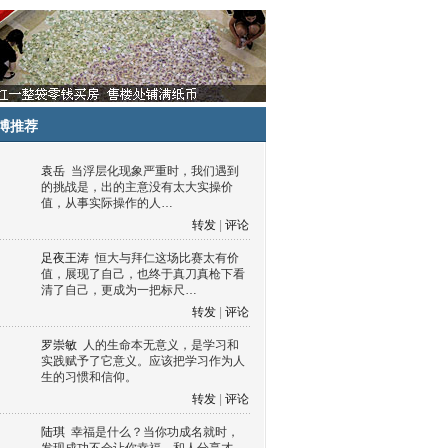
博推荐
袁岳
当浮层化现象严重时，我们遇到
的挑战是，出的主意没有太大实操价
值，从事实际操作的人…
转发
|
评论
足夜王涛
恒大与拜仁这场比赛太有价
值，展现了自己，也终于真刀真枪下看
清了自己，更成为一把标尺…
转发
|
评论
罗崇敏
人的生命本无意义，是学习和
实践赋予了它意义。应该把学习作为人
生的习惯和信仰。
转发
|
评论
陆琪
幸福是什么？当你功成名就时，