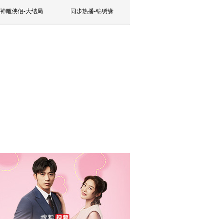
神雕侠侣-大结局
同步热播-锦绣缘