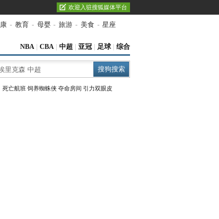
欢迎入驻搜狐媒体平台
康
-
教育
-
母婴
-
旅游
-
美食
-
星座
NBA
|
CBA
|
中超
|
亚冠
|
足球
|
综合
：
死亡航班
饲养蜘蛛侠
夺命房间
引力双眼皮