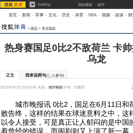
loading...
我的搜狐
邮件
首页
-
新闻
-
军事
-
文化
-
历史
-
体育
-
NBA
-
视频
-
娱谈
-
财
>
国足
>
关注国足
热身赛国足0比2不敌荷兰 卡
乌龙
正文
我来说两句
(
人参与)
2013年06月13日09:44
来源：
城市晚报
作者：邹鹏亮
城市晚报讯 0比2，国足在6月11日和
败告终，这样的结果在球迷意料之中，这
以令人接受，可是真正让人郁闷的是中国的
着曾经的错误，而闹剧则又上演了新一幕