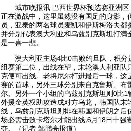
城市晚报讯 巴西世界杯预选赛亚洲区
正在激战中，这里虽然没有国足的身影，
员，亚泰的两名球员麦凯和伊斯梅洛夫都
并分别代表澳大利亚和乌兹别克斯坦打满
是一喜一悲。
澳大利亚主场4比0击败约旦队，积分达
组赛第二位，出线在望，末轮澳大利亚队
克便可出线。老将尼尔打进最后一球，这是
赛的首球，另外三球分别来自克鲁斯、布
尔。另外一个小组的乌兹别克斯坦则0比1
外援金英权助攻造成对方乌龙，韩国队末
线，乌兹别克斯坦则排在韩国和伊朗之后
场必需击败卡塔尔才能出线,6月18日十
夺。（记者 邹鹏亮报道）