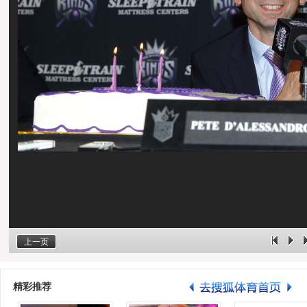
上一页
精彩推荐