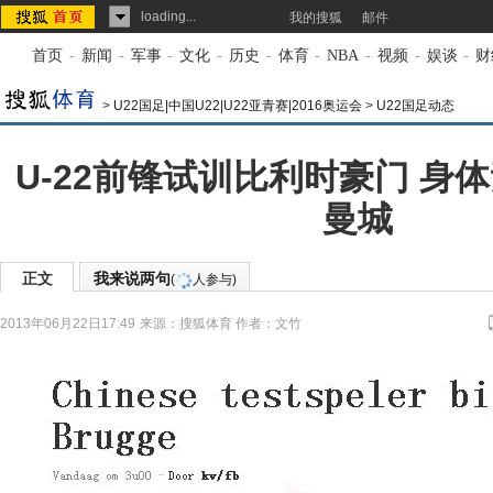
loading...
我的搜狐
邮件
首页
-
新闻
-
军事
-
文化
-
历史
-
体育
-
NBA
-
视频
-
娱谈
-
财
>
U22国足|中国U22|U22亚青赛|2016奥运会
>
U22国足动态
U-22前锋试训比利时豪门 身
曼城
正文
我来说两句
(
人参与)
2013年06月22日17:49
来源：
搜狐体育
作者：文竹